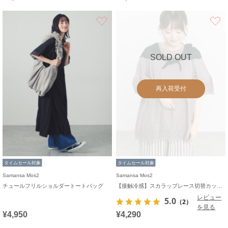
お気に入り
SOLD OUT
再入荷受付
タイムセール対象
タイムセール対象
Samansa Mos2
Samansa Mos2
チュールフリルショルダートートバッグ
【接触冷感】スカラップレース切替カットソー
レビュー
5.0
（2）
を見る
¥4,950
¥4,290