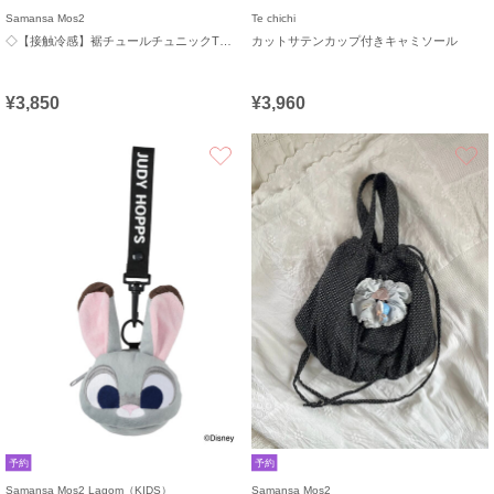
Samansa Mos2
Te chichi
◇【接触冷感】裾チュールチュニックTシャツ
カットサテンカップ付きキャミソール
¥3,850
¥3,960
お気に入り
予約
予約
Samansa Mos2 Lagom（KIDS）
Samansa Mos2