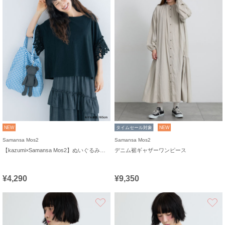
NEW
タイムセール対象
NEW
Samansa Mos2
Samansa Mos2
【kazumi×Samansa Mos2】ぬいぐるみバッグ
デニム裾ギャザーワンピース
¥4,290
¥9,350
お気に入り