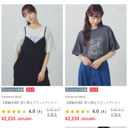
お気に入り
タイムセール対象
SALE
タイムセール対象
SALE
Samansa Mos2
Samansa Mos2
【接触冷感】切り替えプリントTシャツ
【接触冷感】切り替えプリントTシャツ
レビュー
レビュー
4.0
4.0
（1）
（1）
を見る
を見る
¥2,233
¥2,233
-30%OFF-
-30%OFF-