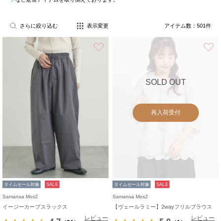
さらに絞り込む
表示変更
アイテム数：
501
件
お気に入り
SOLD OUT
再入荷受付
タイムセール対象
SALE
タイムセール対象
SALE
Samansa Mos2
Samansa Mos2
イージーカーブスラックス
【ヴェールラミー】2wayフリルブラウス
レビュー
レビュー