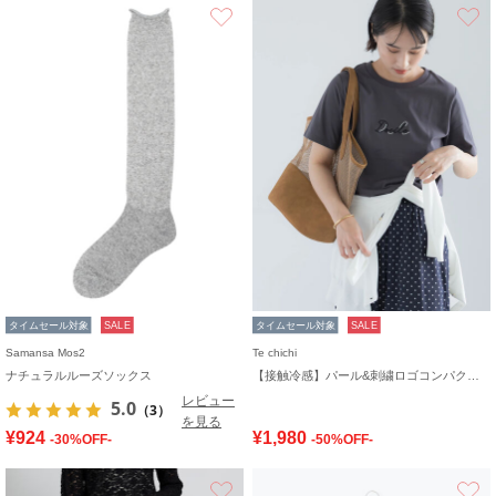
お気に入り
タイムセール対象
SALE
タイムセール対象
SALE
Samansa Mos2
Te chichi
ナチュラルルーズソックス
【接触冷感】パール&刺繍ロゴコンパクトTシャツ
レビュー
5.0
（3）
を見る
¥924
¥1,980
-30%OFF-
-50%OFF-
お気に入り