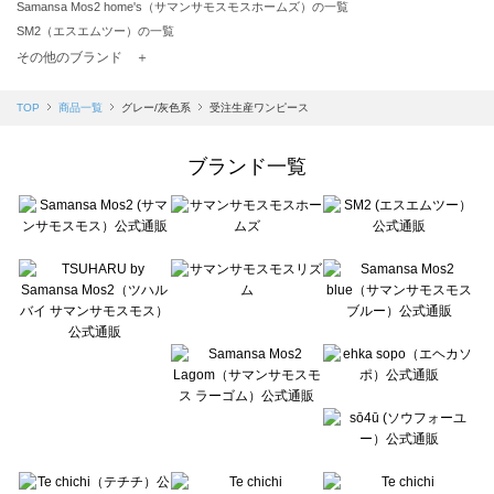
Samansa Mos2 home's（サマンサモスモスホームズ）の一覧
SM2（エスエムツー）の一覧
TSUHARU by Samansa Mos2（ツハルバイサマンサモスモス）の一覧
その他のブランド ＋
sm2rhythm（サマンサモスモス リズム）の一覧
Samansa Mos2 blue（サマンサモスモス ブルー）の一覧
TOP
商品一覧
グレー/灰色系
受注生産ワンピース
Samansa Mos2 Lagom（サマンサモスモス ラーゴム）の一覧
ehka sopo（エヘカソポ）の一覧
ブランド一覧
sō4ū（ソウフォーユー）の一覧
Te chichi（テチチ）の一覧
Te chichi CLASSIC（テチチ クラシック）の一覧
Te chichi TERRASSE（テチチ テラス）の一覧
Lugnoncure（ルノンキュール）の一覧
BETTY'S BLUE（べティーズブルー）の一覧
Wpc.（ワールドパーティー）の一覧