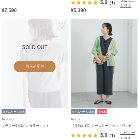
5.0
（1）
を見る
¥7,590
¥5,390
お気に入り
SOLD OUT
再入荷受付
タイムセール対象
タイムセール対象
SALE
Te chichi
Te chichi
フラワー刺繍ポロカラーニット
【接触冷感】ノースリーブカットワンピース
レビュー
5.0
（1）
を見る