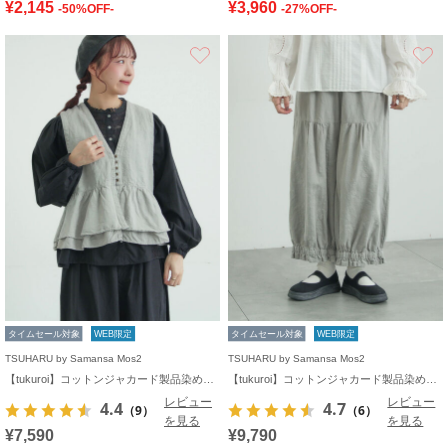
¥2,145
¥3,960
-50%OFF-
-27%OFF-
お気に入り
タイムセール対象
WEB限定
タイムセール対象
WEB限定
TSUHARU by Samansa Mos2
TSUHARU by Samansa Mos2
【tukuroi】コットンジャカード製品染めベスト《WEB限定》
【tukuroi】コットンジャカード製品染め裾フリルパンツ《WEB限定》
レビュー
レビュー
4.4
4.7
（9）
（6）
を見る
を見る
¥7,590
¥9,790