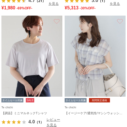
4.7
5.0
（21）
（1）
を見る
を見る
¥1,980
¥5,313
-69%OFF-
-30%OFF-
お気に入り
タイムセール対象
SALE
タイムセール対象
期間限定価格
Te chichi
Te chichi
【調温】ミニマルネックTシャツ
【イージーケア/通気性/マシンウォッシャブル】チェックドロストシャツ
レビュー
4.0
（1）
を見る