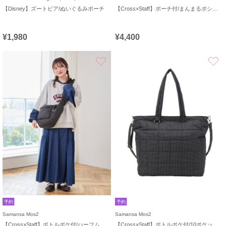
【Disney】ズートピア/ぬいぐるみポーチ
【Cross×Staff】ポーチ付/まんまるポシェット
¥1,980
¥4,400
お気に入り
予約
予約
Samansa Mos2
Samansa Mos2
【Cross×Staff】ボトルポケ付/ハーフムーンフリルbag
【Cross×Staff】ボトルポケ付/10ポケットトートbag