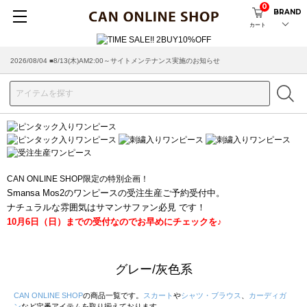
0
BRAND
カート
2026/08/04 ■8/13(木)AM2:00～サイトメンテナンス実施のお知らせ
2026/07/29 ■【お知らせ】ヤマト運輸の配送遅延・停止について
CAN ONLINE SHOP限定の特別企画！
Smansa Mos2のワンピースの受注生産ご予約受付中。
ナチュラルな雰囲気はサマンサファン必見 です！
10月6日（日）までの受付なのでお早めにチェックを♪
グレー/灰色系
CAN ONLINE SHOP
の商品一覧です。
スカート
や
シャツ・ブラウス
、
カーディガ
ン
など定番アイテムを取り揃えております。