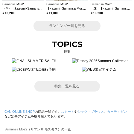
Samansa Mos2
Samansa Mos2
Samansa Mos2
〈M〉【kazumi×Samansa Mos2】キャミワンピース《WEB限定カラーあり》
【kazumi×Samansa Mos2】レースフリルブラウス
〈S〉【kazumi×Samansa Mos2】キャミワンピース《WEB限定カラーあり》
￥13,200
￥11,000
￥13,200
ランキング一覧を見る
TOPICS
特集
特集一覧を見る
CAN ONLINE SHOP
の商品一覧です。
スカート
や
シャツ・ブラウス
、
カーディガン
など定番アイテムを取り揃えております。
Samansa Mos2（サマンサ モスモス）の一覧