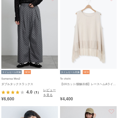
タイムセール対象
NEW
タイムセール対象
NEW
Samansa Mos2
Te chichi
ダブルタックスラックス
【UVカット/接触冷感】レースヘムAラインタンクトップ
レビュー
4.0
（1）
を見る
¥6,600
¥4,400