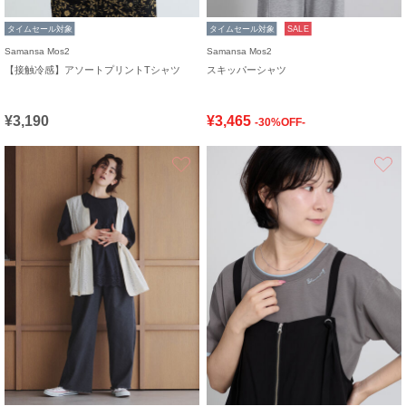
タイムセール対象
タイムセール対象
SALE
Samansa Mos2
Samansa Mos2
【接触冷感】アソートプリントTシャツ
スキッパーシャツ
¥3,190
¥3,465
-30%OFF-
お気に入り