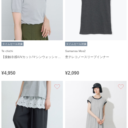
タイムセール対象
タイムセール対象
Te chichi
Samansa Mos2
【接触冷感/UVカット/マシンウォッシャブル】14G天竺デイリー機能ニットプルオーバー
杢テレコノースリーブインナー
¥4,950
¥2,090
お気に入り