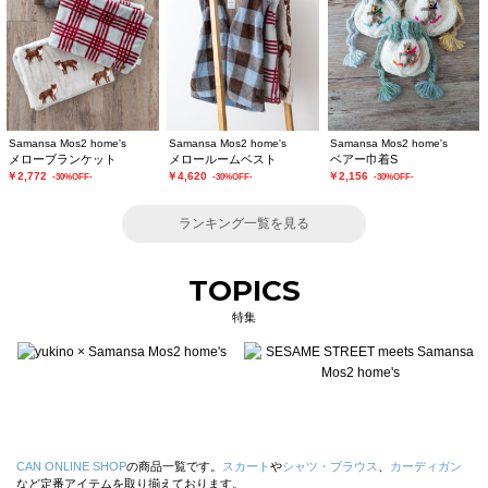
Samansa Mos2 home's
Samansa Mos2 home's
Samansa Mos2 home's
メローブランケット
メロールームベスト
ベアー巾着S
￥2,772
￥4,620
￥2,156
-30%OFF-
-30%OFF-
-30%OFF-
ランキング一覧を見る
TOPICS
特集
CAN ONLINE SHOP
の商品一覧です。
スカート
や
シャツ・ブラウス
、
カーディガン
など定番アイテムを取り揃えております。