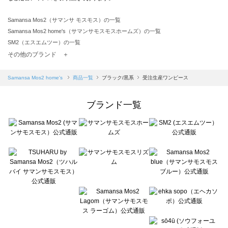
Samansa Mos2（サマンサ モスモス）の一覧
Samansa Mos2 home's（サマンサモスモスホームズ）の一覧
SM2（エスエムツー）の一覧
TSUHARU by Samansa Mos2（ツハルバイサマンサモスモス）の一覧
その他のブランド ＋
sm2rhythm（サマンサモスモス リズム）の一覧
Samansa Mos2 blue（サマンサモスモス ブルー）の一覧
Samansa Mos2 home's
商品一覧
ブラック/黒系
受注生産ワンピース
Samansa Mos2 Lagom（サマンサモスモス ラーゴム）の一覧
ehka sopo（エヘカソポ）の一覧
ブランド一覧
sō4ū（ソウフォーユー）の一覧
Te chichi（テチチ）の一覧
Te chichi CLASSIC（テチチ クラシック）の一覧
Te chichi TERRASSE（テチチ テラス）の一覧
Lugnoncure（ルノンキュール）の一覧
BETTY'S BLUE（べティーズブルー）の一覧
Wpc.（ワールドパーティー）の一覧