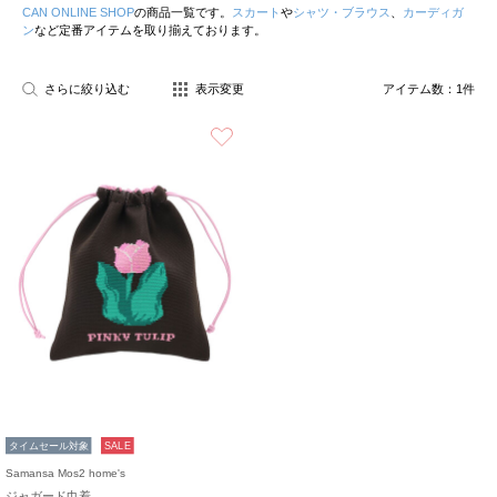
CAN ONLINE SHOP
の商品一覧です。
スカート
や
シャツ・ブラウス
、
カーディガ
ン
など定番アイテムを取り揃えております。
さらに絞り込む
表示変更
アイテム数：
1
件
お気に入り
タイムセール対象
SALE
Samansa Mos2 home's
ジャガード巾着