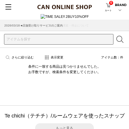
0
BRAND
カート
2026/07/29 ■【お知らせ】ヤマト運輸の配送遅延・停止について
2026/03/18 ■店舗受け取りサービスのご案内
さらに絞り込む
表示変更
アイテム数：
件
条件に一致する商品は見つかりませんでした。
お手数ですが、検索条件を変更してください。
Te chichi（テチチ）/ルームウェアを使ったスナップ
もっと見る