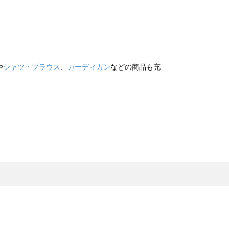
や
シャツ・ブラウス
、
カーディガン
などの商品も充