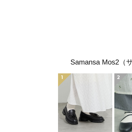
Samansa M
1
2