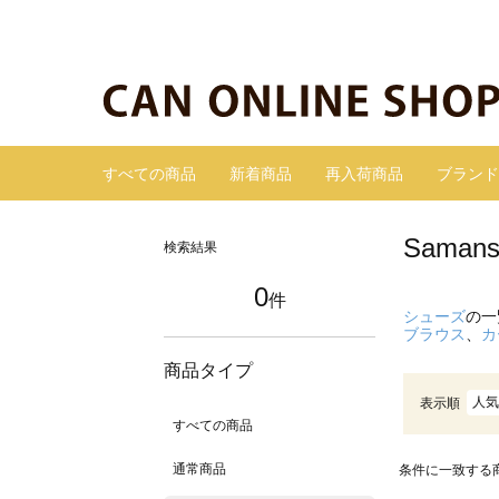
すべての商品
新着商品
再入荷商品
ブランド
Sama
検索結果
0
件
シューズ
の一
ブラウス
、
カ
商品タイプ
人気
表示順
すべての商品
通常商品
条件に一致する