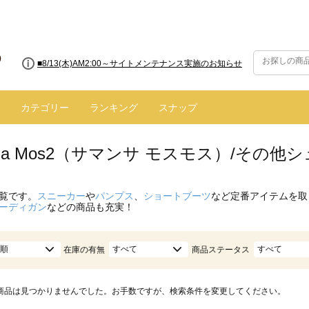
■8/13(木)AM2:00～サイトメンテナンス実施のお知らせ
■【お知らせ】ヤマト運輸の配送遅延・停止について
カテゴリー
ランキング
スナップ
nsa Mos2（サマンサ モスモス）/その
覧です。
スニーカー
や
パンプス
、
ショートブーツ
など定番アイテムを取
ーディガン
などの商品も充実！
順
すべて
すべて
在庫の有無
商品ステータス
商品は見つかりませんでした。お手数ですが、検索条件を変更してください。