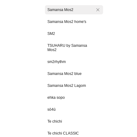
Samansa Mos2
Samansa Mos2 home's
SM2
TSUHARU by Samansa
Mos2
sm2rhythm
Samansa Mos2 blue
Samansa Mos2 Lagom
ehka sopo
sō4ū
Te chichi
Te chichi CLASSIC