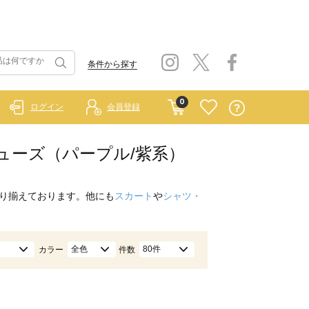
条件から探す
0
ログイン
会員登録
他シューズ（パープル/紫系）
り揃えております。他にも
スカート
や
シャツ・
全色
80件
カラー
件数