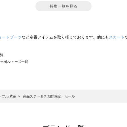
特集一覧を見る
ョートブーツ
など定番アイテムを取り揃えております。他にも
スカート
一覧
）のその他シューズ一覧
サモスモス）のその他シューズ一覧
ズ一覧
の他シューズ一覧
）のその他シューズ一覧
ープル/紫系
商品ステータス:期間限定、セール
ーズ一覧