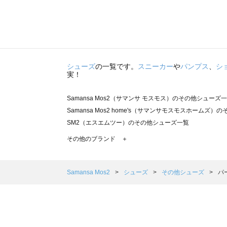
シューズ
の一覧です。
スニーカー
や
パンプス
、
シ
実！
Samansa Mos2（サマンサ モスモス）のその他シューズ
Samansa Mos2 home's（サマンサモスモスホームズ
SM2（エスエムツー）のその他シューズ一覧
TSUHARU by Samansa Mos2（ツハルバイサマン
その他のブランド ＋
sm2rhythm（サマンサモスモス リズム）のその他シュー
Samansa Mos2 blue（サマンサモスモス ブルー）のそ
Samansa Mos2 Lagom（サマンサモスモス ラーゴム
Samansa Mos2
シューズ
その他シューズ
パ
ehka sopo（エヘカソポ）のその他シューズ一覧
sō4ū（ソウフォーユー）のその他シューズ一覧
Te chichi（テチチ）のその他シューズ一覧
Te chichi CLASSIC（テチチ クラシック）のその他シュ