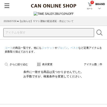
0
BRAND
カート
2026/07/29 ■【お知らせ】ヤマト運輸の配送遅延・停止について
コート
の商品一覧です。他にも
ジャケット
や
ブルゾン
、
ベスト
など定番アイテムを
多数取り揃えております。
さらに絞り込む
表示変更
アイテム数：
件
条件に一致する商品は見つかりませんでした。
お手数ですが、検索条件を変更してください。