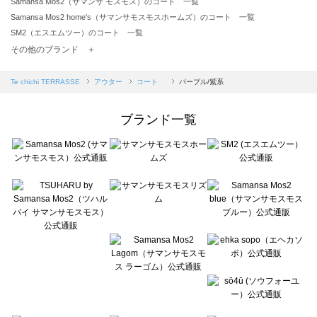
Samansa Mos2（サマンサ モスモス）のコート 一覧
Samansa Mos2 home's（サマンサモスモスホームズ）のコート 一覧
SM2（エスエムツー）のコート 一覧
TSUHARU by Samansa Mos2（ツハルバイサマンサモスモス）のコート 一覧
その他のブランド ＋
sm2rhythm（サマンサモスモス リズム）のコート 一覧
Samansa Mos2 blue（サマンサモスモス ブルー）のコート 一覧
Te chichi TERRASSE
アウター
コート
パープル/紫系
Samansa Mos2 Lagom（サマンサモスモス ラーゴム）のコート 一覧
ehka sopo（エヘカソポ）のコート 一覧
ブランド一覧
sō4ū（ソウフォーユー）のコート 一覧
Te chichi（テチチ）のコート 一覧
Te chichi CLASSIC（テチチ クラシック）のコート 一覧
Te chichi TERRASSE（テチチ テラス）のコート 一覧
Lugnoncure（ルノンキュール）のコート 一覧
BETTY'S BLUE（べティーズブルー）のコート 一覧
Wpc.（ワールドパーティー）のコート 一覧