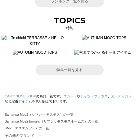
ランキング一覧を見る
TOPICS
特集
特集一覧を見る
CAN ONLINE SHOP
の商品一覧です。
スカート
や
シャツ・ブラウス
、
カーディガン
など定番アイテムを取り揃えております。
Samansa Mos2（サマンサ モスモス）の一覧
Samansa Mos2 home's（サマンサモスモスホームズ）の一覧
SM2（エスエムツー）の一覧
TSUHARU by Samansa Mos2（ツハルバイサマンサモスモス）の一覧
その他のブランド ＋