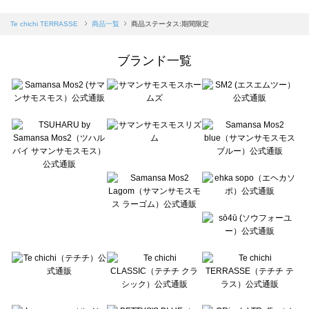
sm2rhythm（サマンサモスモス リズム）の一覧
Samansa Mos2 blue（サマンサモスモス ブルー）の一覧
Te chichi TERRASSE
商品一覧
商品ステータス:期間限定
Samansa Mos2 Lagom（サマンサモスモス ラーゴム）の一覧
ehka sopo（エヘカソポ）の一覧
ブランド一覧
sō4ū（ソウフォーユー）の一覧
Te chichi（テチチ）の一覧
Te chichi CLASSIC（テチチ クラシック）の一覧
Te chichi TERRASSE（テチチ テラス）の一覧
Lugnoncure（ルノンキュール）の一覧
BETTY'S BLUE（べティーズブルー）の一覧
Wpc.（ワールドパーティー）の一覧