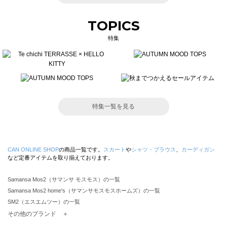
TOPICS
特集
特集一覧を見る
CAN ONLINE SHOP
の商品一覧です。
スカート
や
シャツ・ブラウス
、
カーディガン
など定番アイテムを取り揃えております。
Samansa Mos2（サマンサ モスモス）の一覧
Samansa Mos2 home's（サマンサモスモスホームズ）の一覧
SM2（エスエムツー）の一覧
TSUHARU by Samansa Mos2（ツハルバイサマンサモスモス）の一覧
その他のブランド ＋
sm2rhythm（サマンサモスモス リズム）の一覧