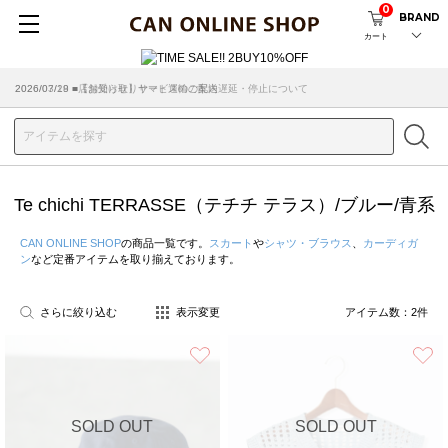
0
BRAND
カート
2026/07/29 ■【お知らせ】ヤマト運輸の配送遅延・停止について
2026/03/18 ■店舗受け取りサービスのご案内
Te chichi TERRASSE（テチチ テラス）/ブルー/青系
CAN ONLINE SHOP
の商品一覧です。
スカート
や
シャツ・ブラウス
、
カーディガ
ン
など定番アイテムを取り揃えております。
さらに絞り込む
表示変更
アイテム数：
2
件
お気に入り
SOLD OUT
SOLD OUT