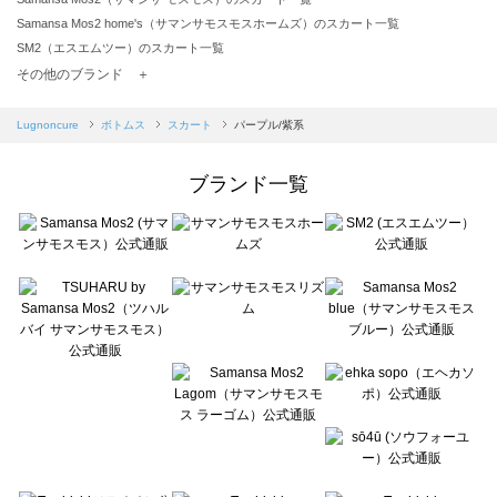
Samansa Mos2 home's（サマンサモスモスホームズ）のスカート一覧
SM2（エスエムツー）のスカート一覧
TSUHARU by Samansa Mos2（ツハルバイサマンサモスモス）のスカート一覧
その他のブランド ＋
sm2rhythm（サマンサモスモス リズム）のスカート一覧
Samansa Mos2 blue（サマンサモスモス ブルー）のスカート一覧
Lugnoncure
ボトムス
スカート
パープル/紫系
Samansa Mos2 Lagom（サマンサモスモス ラーゴム）のスカート一覧
ehka sopo（エヘカソポ）のスカート一覧
ブランド一覧
sō4ū（ソウフォーユー）のスカート一覧
Te chichi（テチチ）のスカート一覧
Te chichi CLASSIC（テチチ クラシック）のスカート一覧
Te chichi TERRASSE（テチチ テラス）のスカート一覧
Lugnoncure（ルノンキュール）のスカート一覧
BETTY'S BLUE（べティーズブルー）のスカート一覧
Wpc.（ワールドパーティー）のスカート一覧