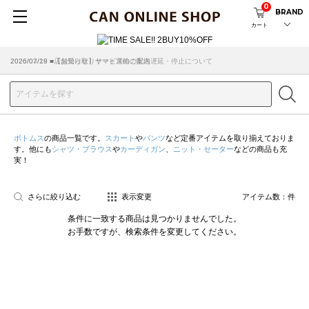
0
BRAND
カート
2026/07/29 ■【お知らせ】ヤマト運輸の配送遅延・停止について
2026/03/18 ■店舗受け取りサービスのご案内
ボトムス
の商品一覧です。
スカート
や
パンツ
など定番アイテムを取り揃えておりま
す。他にも
シャツ・ブラウス
や
カーディガン
、
ニット・セーター
などの商品も充
実！
さらに絞り込む
表示変更
アイテム数：
件
条件に一致する商品は見つかりませんでした。
お手数ですが、検索条件を変更してください。