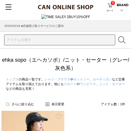
0
BRAND
カート
2026/03/18 ■店舗受け取りサービスのご案内
ehka sopo（エヘカソポ）/ニット・セーター（グレー/
灰色系）
トップス
の商品一覧です。
シャツ・ブラウス
や
カットソー
、
カーディガン
など定番
アイテムを取り揃えております。他にも
スカート
や
ワンピース
、
ニット・セーター
などの商品も充実！
さらに絞り込む
表示変更
アイテム数：
1
件
お気に入り