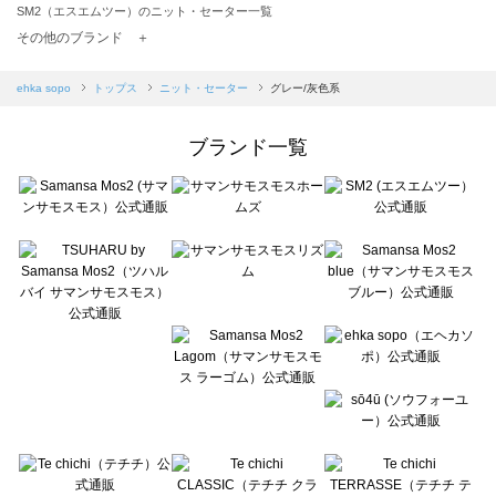
SM2（エスエムツー）のニット・セーター一覧
TSUHARU by Samansa Mos2（ツハルバイサマンサモスモス）のニット・セーター一覧
その他のブランド ＋
sm2rhythm（サマンサモスモス リズム）のニット・セーター一覧
Samansa Mos2 blue（サマンサモスモス ブルー）のニット・セーター一覧
ehka sopo
トップス
ニット・セーター
グレー/灰色系
Samansa Mos2 Lagom（サマンサモスモス ラーゴム）のニット・セーター一覧
ehka sopo（エヘカソポ）のニット・セーター一覧
ブランド一覧
sō4ū（ソウフォーユー）のニット・セーター一覧
Te chichi（テチチ）のニット・セーター一覧
Te chichi CLASSIC（テチチ クラシック）のニット・セーター一覧
Te chichi TERRASSE（テチチ テラス）のニット・セーター一覧
Lugnoncure（ルノンキュール）のニット・セーター一覧
BETTY'S BLUE（べティーズブルー）のニット・セーター一覧
Wpc.（ワールドパーティー）のニット・セーター一覧