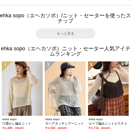
ehka sopo（エヘカソポ）/ニット・セーターを使ったス
ナップ
もっと見る
ehka sopo（エヘカソポ）ニット・セーター人気アイテ
ムランキング
1
2
3
ehka sopo
ehka sopo
ehka sopo
◎透かし編みニット
モヘアタッチシアーニット
ループ編みニットビスチェ
￥1,485
￥1,584
￥1,716
-70%OFF-
-60%OFF-
-60%OFF-