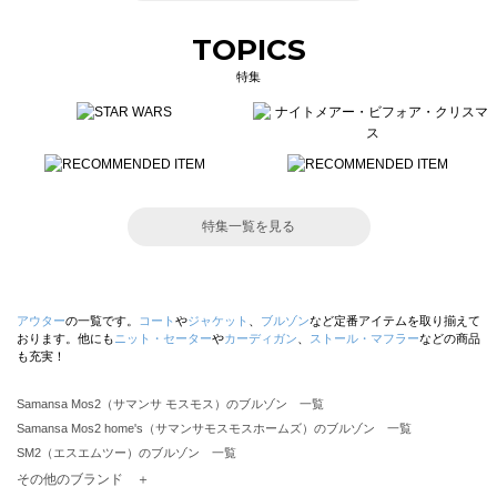
TOPICS
特集
特集一覧を見る
アウター
の一覧です。
コート
や
ジャケット
、
ブルゾン
など定番アイテムを取り揃えて
おります。他にも
ニット・セーター
や
カーディガン
、
ストール・マフラー
などの商品
も充実！
Samansa Mos2（サマンサ モスモス）のブルゾン 一覧
Samansa Mos2 home's（サマンサモスモスホームズ）のブルゾン 一覧
SM2（エスエムツー）のブルゾン 一覧
TSUHARU by Samansa Mos2（ツハルバイサマンサモスモス）のブルゾン 一覧
その他のブランド ＋