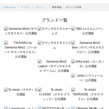
sm2rhythm（サマンサモスモス リズム）のブルゾン 一覧
Samansa Mos2 blue（サマンサモスモス ブルー）のブルゾン 一覧
ehka sopo
アウター
ブルゾン
通常商品
ホワイト/白系
Samansa Mos2 Lagom（サマンサモスモス ラーゴム）のブルゾン 一覧
ehka sopo（エヘカソポ）のブルゾン 一覧
ブランド一覧
sō4ū（ソウフォーユー）のブルゾン 一覧
Te chichi（テチチ）のブルゾン 一覧
Te chichi CLASSIC（テチチ クラシック）のブルゾン 一覧
Te chichi TERRASSE（テチチ テラス）のブルゾン 一覧
Lugnoncure（ルノンキュール）のブルゾン 一覧
BETTY'S BLUE（べティーズブルー）のブルゾン 一覧
Wpc.（ワールドパーティー）のブルゾン 一覧