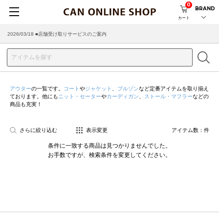
0
BRAND
カート
2026/03/18 ■店舗受け取りサービスのご案内
アウター
の一覧です。
コート
や
ジャケット
、
ブルゾン
など定番アイテムを取り揃え
ております。他にも
ニット・セーター
や
カーディガン
、
ストール・マフラー
などの
商品も充実！
さらに絞り込む
表示変更
アイテム数：
件
条件に一致する商品は見つかりませんでした。
お手数ですが、検索条件を変更してください。