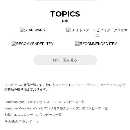
TOPICS
特集
特集一覧を見る
ワンピース
の商品一覧です。他にも
スカート
や
シャツ・ブラウス
、
カーディガン
など
の商品を取り揃えております。
Samansa Mos2（サマンサ モスモス）のワンピース一覧
Samansa Mos2 home's（サマンサモスモスホームズ）のワンピース一覧
SM2（エスエムツー）のワンピース一覧
TSUHARU by Samansa Mos2（ツハルバイサマンサモスモス）のワンピース一覧
その他のブランド ＋
sm2rhythm（サマンサモスモス リズム）のワンピース一覧