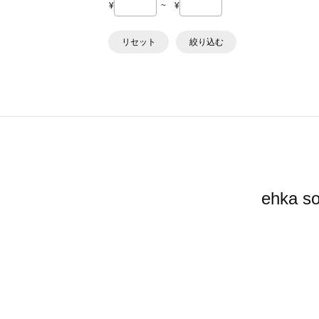
¥
~
¥
リセット
絞り込む
ehk