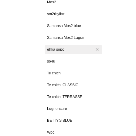
Mos2
sm2rhythm
Samansa Mos2 blue
Samansa Mos2 Lagom
ehka sopo
sō4ū
Te chichi
Te chichi CLASSIC
Te chichi TERRASSE
Lugnoncure
BETTY'S BLUE
Wpc.