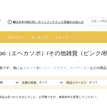
■8/13(木)AM2:00～サイトメンテナンス実施のお知らせ
カテゴリー
ランキング
スナップ
 sopo（エヘカソポ）/その他雑貨（ピンク/
覧です。他にも
スカート
や
シャツ・ブラウス
、
カーディガン
などの商品
順
すべて
すべて
在庫の有無
商品ステータス
商品は見つかりませんでした。お手数ですが、検索条件を変更してください。