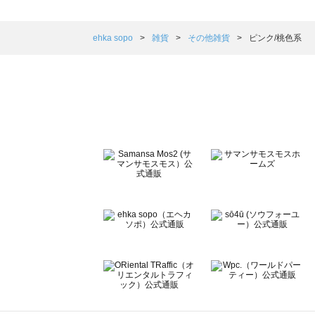
sm2rhythm（サマンサモスモス リズム）のその他雑貨一覧
Samansa Mos2 blue（サマンサモスモス ブルー）のそ
Samansa Mos2 Lagom（サマンサモスモス ラーゴム
ehka sopo
雑貨
その他雑貨
ピンク/桃色系
ehka sopo（エヘカソポ）のその他雑貨一覧
sō4ū（ソウフォーユー）のその他雑貨一覧
Te chichi（テチチ）のその他雑貨一覧
Te chichi CLASSIC（テチチ クラシック）のその他雑貨一
Te chichi TERRASSE（テチチ テラス）のその他雑貨一覧
Lugnoncure（ルノンキュール）のその他雑貨一覧
BETTY'S BLUE（べティーズブルー）のその他雑貨一覧
Wpc.（ワールドパーティー）のその他雑貨一覧