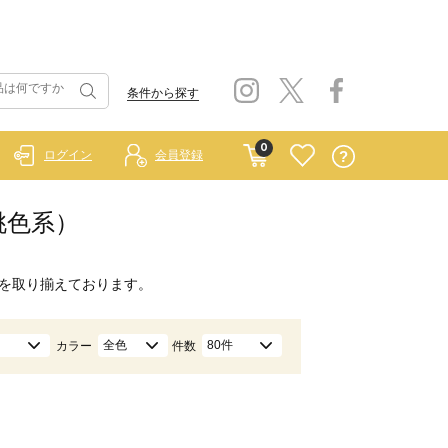
条件から探す
0
ログイン
会員登録
桃色系）
を取り揃えております。
全色
80件
カラー
件数