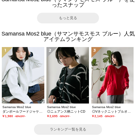
ったスナップ
もっと見る
Samansa Mos2 blue（サマンサモスモス ブルー）人気
アイテムランキング
1
2
3
Samansa Mos2 blue
Samansa Mos2 blue
Samansa Mos2 blue
ダンボールフードジャケット
◎ニュアンス柄ニットCD
◎Vネックニットプルオーバー
￥1,980
￥2,695
￥2,145
-60%OFF-
-50%OFF-
-50%OFF-
ランキング一覧を見る