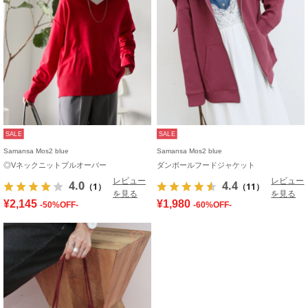
SALE
SALE
Samansa Mos2 blue
Samansa Mos2 blue
◎Vネックニットプルオーバー
ダンボールフードジャケット
レビュー
レビュー
4.0
4.4
（1）
（11）
を見る
を見る
¥2,145
¥1,980
-50%OFF-
-60%OFF-
お気に入り