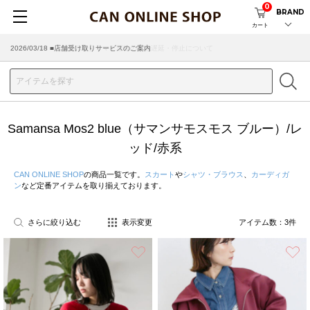
0
BRAND
カート
2026/03/18 ■店舗受け取りサービスのご案内
Samansa Mos2 blue（サマンサモスモス ブルー）/レ
ッド/赤系
CAN ONLINE SHOP
の商品一覧です。
スカート
や
シャツ・ブラウス
、
カーディガ
ン
など定番アイテムを取り揃えております。
さらに絞り込む
表示変更
アイテム数：
3
件
お気に入り