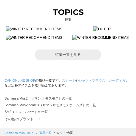
TOPICS
特集
特集一覧を見る
CAN ONLINE SHOP
の商品一覧です。
スカート
や
シャツ・ブラウス
、
カーディガン
など定番アイテムを取り揃えております。
Samansa Mos2（サマンサ モスモス）の一覧
Samansa Mos2 home's（サマンサモスモスホームズ）の一覧
SM2（エスエムツー）の一覧
TSUHARU by Samansa Mos2（ツハルバイサマンサモスモス）の一覧
その他のブランド ＋
sm2rhythm（サマンサモスモス リズム）の一覧
Samansa Mos2 blue（サマンサモスモス ブルー）の一覧
Samansa Mos2 blue
商品一覧
レッド/赤系