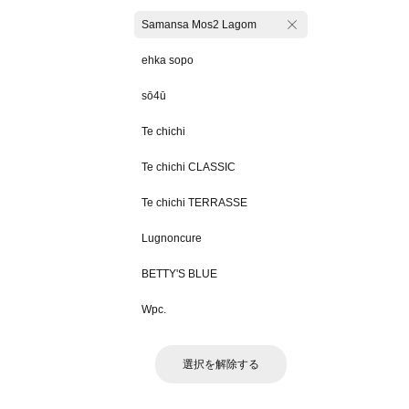
Samansa Mos2 Lagom
ehka sopo
sō4ū
Te chichi
Te chichi CLASSIC
Te chichi TERRASSE
Lugnoncure
BETTY'S BLUE
Wpc.
選択を解除する