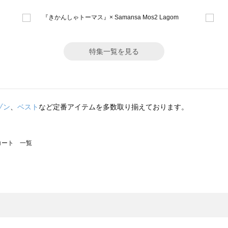
特集一覧を見る
ゾン
、
ベスト
など定番アイテムを多数取り揃えております。
のコート 一覧
モスモス）のコート 一覧
ート 一覧
のコート 一覧