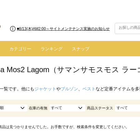
■8/13(木)AM2:00～サイトメンテナンス実施のお知らせ
カテゴリー
ランキング
スナップ
nsa Mos2 Lagom（サマンサモスモス 
一覧です。他にも
ジャケット
や
ブルゾン
、
ベスト
など定番アイテムを多
順
すべて
すべて
在庫の有無
商品ステータス
商品は見つかりませんでした。お手数ですが、検索条件を変更してください。