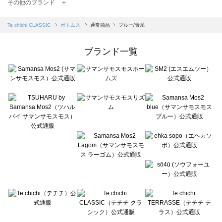
TSUHARU by Samansa Mos2（ツハルバイサマンサモスモス）のボトムス一覧
その他のブランド ＋
sm2rhythm（サマンサモスモス リズム）のボトムス一覧
Samansa Mos2 blue（サマンサモスモス ブルー）のボトムス一覧
Te chichi CLASSIC
ボトムス
通常商品
ブルー/青系
Samansa Mos2 Lagom（サマンサモスモス ラーゴム）のボトムス一覧
ehka sopo（エヘカソポ）のボトムス一覧
ブランド一覧
sō4ū（ソウフォーユー）のボトムス一覧
Te chichi（テチチ）のボトムス一覧
Te chichi CLASSIC（テチチ クラシック）のボトムス一覧
Te chichi TERRASSE（テチチ テラス）のボトムス一覧
Lugnoncure（ルノンキュール）のボトムス一覧
BETTY'S BLUE（べティーズブルー）のボトムス一覧
Wpc.（ワールドパーティー）のボトムス一覧