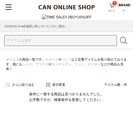
0
BRAND
カート
2026/03/18 ■店舗受け取りサービスのご案内
ボトムス
の商品一覧です。
スカート
や
パンツ
など定番アイテムを取り揃えておりま
す。他にも
シャツ・ブラウス
や
カーディガン
、
ニット・セーター
などの商品も充
実！
さらに絞り込む
表示変更
アイテム数：
件
条件に一致する商品は見つかりませんでした。
お手数ですが、検索条件を変更してください。