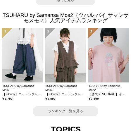
もっと見る
TSUHARU by Samansa Mos2（ツハル バイ サマンサ
モスモス）人気アイテムランキング
1
2
3
TSUHARU by Samansa
TSUHARU by Samansa
TSUHARU by Samansa
Mos2
Mos2
Mos2
【tukuroi】コットンジャカード製品染め裾フリルパンツ《WEB限定》
【tukuroi】コットンジャカード製品染めベスト《WEB限定》
【さて×TSUHARU】イラスト柄プリントTシャツ
￥9,790
￥7,590
￥7,590
ランキング一覧を見る
TOPICS