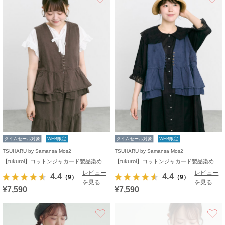
タイムセール対象
WEB限定
タイムセール対象
WEB限定
TSUHARU by Samansa Mos2
TSUHARU by Samansa Mos2
【tukuroi】コットンジャカード製品染めベスト《WEB限定》
【tukuroi】コットンジャカード製品染めベスト《WEB限定》
レビュー
レビュー
4.4
4.4
（9）
（9）
を見る
を見る
¥7,590
¥7,590
お気に入り