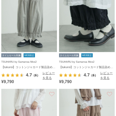
タイムセール対象
WEB限定
タイムセール対象
WEB限定
TSUHARU by Samansa Mos2
TSUHARU by Samansa Mos2
【tukuroi】コットンジャカード製品染め裾フリルパンツ《WEB限定》
【tukuroi】コットンジャカード製品染め裾フリルパンツ《WEB限定》
レビュー
レビュー
4.7
4.7
（6）
（6）
を見る
を見る
¥9,790
¥9,790
お気に入り