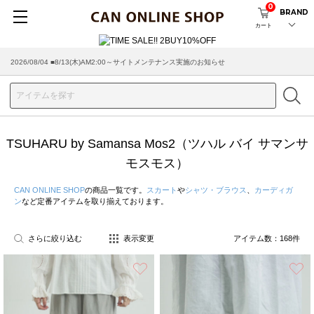
0
BRAND
カート
2026/07/29 ■【お知らせ】ヤマト運輸の配送遅延・停止について
TSUHARU by Samansa Mos2（ツハル バイ サマンサ
モスモス）
CAN ONLINE SHOP
の商品一覧です。
スカート
や
シャツ・ブラウス
、
カーディガ
ン
など定番アイテムを取り揃えております。
さらに絞り込む
表示変更
アイテム数：
168
件
お気に入り