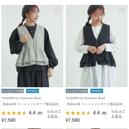
お気に入り
タイムセール対象
WEB限定
タイムセール対象
WEB限定
TSUHARU by Samansa Mos2
TSUHARU by Samansa Mos2
【tukuroi】コットンジャカード製品染めベスト《WEB限定》
【tukuroi】コットンジャカード製品染めベスト《WEB限定》
レビュー
レビュー
4.4
4.4
（9）
（9）
を見る
を見る
¥7,590
¥7,590