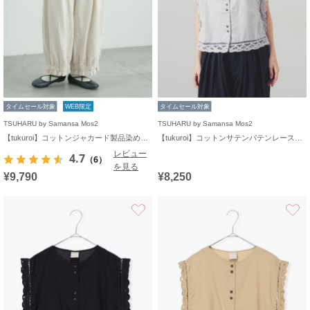
タイムセール対象
WEB限定
タイムセール対象
TSUHARU by Samansa Mos2
TSUHARU by Samansa Mos2
【tukuroi】コットンジャカード製品染め裾フリルパンツ《WEB限定》
【tukuroi】コットンサテンバテンレースベスト
レビュー
4.7
（6）
を見る
¥9,790
¥8,250
お気に入り