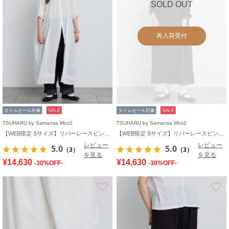
SOLD OUT
再入荷受付
タイムセール対象
SALE
タイムセール対象
SALE
TSUHARU by Samansa Mos2
TSUHARU by Samansa Mos2
【WEB限定 Sサイズ】リバーレースピンタック襟付きワンピース
【WEB限定 Sサイズ】リバーレースピンタック襟付きワンピース
レビュー
レビュー
5.0
5.0
（3）
（3）
を見る
を見る
¥14,630
¥14,630
-30%OFF-
-30%OFF-
お気に入り