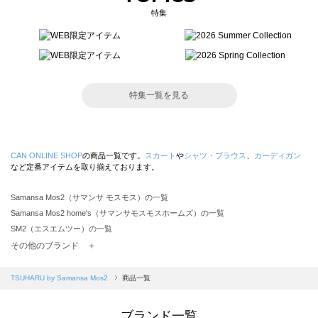
特集
特集一覧を見る
CAN ONLINE SHOP
の商品一覧です。
スカート
や
シャツ・ブラウス
、
カーディガン
など定番アイテムを取り揃えております。
Samansa Mos2（サマンサ モスモス）の一覧
Samansa Mos2 home's（サマンサモスモスホームズ）の一覧
SM2（エスエムツー）の一覧
TSUHARU by Samansa Mos2（ツハルバイサマンサモスモス）の一覧
その他のブランド ＋
sm2rhythm（サマンサモスモス リズム）の一覧
Samansa Mos2 blue（サマンサモスモス ブルー）の一覧
TSUHARU by Samansa Mos2
商品一覧
Samansa Mos2 Lagom（サマンサモスモス ラーゴム）の一覧
ehka sopo（エヘカソポ）の一覧
ブランド一覧