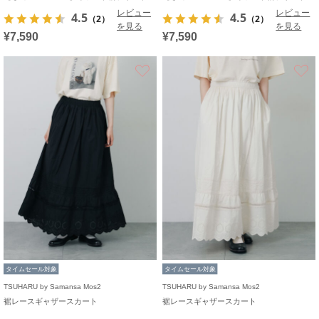
レビュー
レビュー
4.5
4.5
（2）
（2）
を見る
を見る
¥7,590
¥7,590
お気に入り
タイムセール対象
タイムセール対象
TSUHARU by Samansa Mos2
TSUHARU by Samansa Mos2
裾レースギャザースカート
裾レースギャザースカート