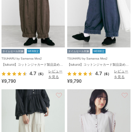
タイムセール対象
WEB限定
タイムセール対象
WEB限定
TSUHARU by Samansa Mos2
TSUHARU by Samansa Mos2
【tukuroi】コットンジャカード製品染め裾フリルパンツ《WEB限定》
【tukuroi】コットンジャカード製品染め裾フリルパンツ《WEB限定》
レビュー
レビュー
4.7
4.7
（6）
（6）
を見る
を見る
¥9,790
¥9,790
お気に入り