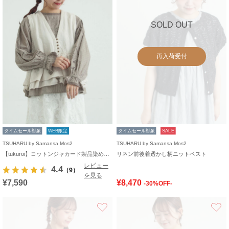
SOLD OUT
再入荷受付
タイムセール対象
WEB限定
タイムセール対象
SALE
TSUHARU by Samansa Mos2
TSUHARU by Samansa Mos2
【tukuroi】コットンジャカード製品染めベスト《WEB限定》
リネン前後着透かし柄ニットベスト
レビュー
4.4
（9）
を見る
¥7,590
¥8,470
-30%OFF-
お気に入り