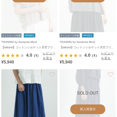
タイムセール対象
WEB限定
タイムセール対象
WEB限定
TSUHARU by Samansa Mos2
TSUHARU by Samansa Mos2
【tukuroi】コットンシルケット天竺フリルプルオーバー《WEB限定》
【tukuroi】コットンシルケット天竺フリルプルオーバー《WEB限定》
レビュー
レビュー
4.0
4.0
（1）
（1）
を見る
を見る
¥5,940
¥5,940
お気に入り
SOLD OUT
再入荷受付