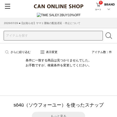
0
BRAND
カート
2026/07/29 ■【お知らせ】ヤマト運輸の配送遅延・停止について
2026/03/18 ■店舗受け取りサービスのご案内
さらに絞り込む
表示変更
アイテム数：
件
条件に一致する商品は見つかりませんでした。
お手数ですが、検索条件を変更してください。
sō4ū（ソウフォーユー）を使ったスナップ
もっと見る