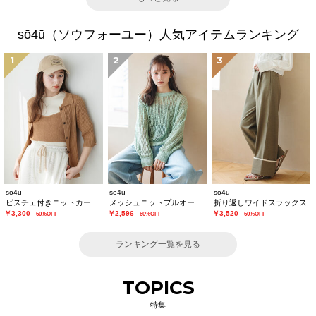
sō4ū（ソウフォーユー）人気アイテムランキング
1
2
3
sō4ū
sō4ū
sō4ū
ビスチェ付きニットカーディガン
メッシュニットプルオーバー
折り返しワイドスラックス
￥3,300
￥2,596
￥3,520
-60%OFF-
-60%OFF-
-60%OFF-
ランキング一覧を見る
TOPICS
特集