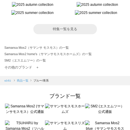
特集一覧を見る
Samansa Mos2（サマンサ モスモス）の一覧
Samansa Mos2 home's（サマンサモスモスホームズ）の一覧
SM2（エスエムツー）の一覧
TSUHARU by Samansa Mos2（ツハルバイサマンサモスモス）の一覧
その他のブランド ＋
sm2rhythm（サマンサモスモス リズム）の一覧
Samansa Mos2 blue（サマンサモスモス ブルー）の一覧
sō4ū
商品一覧
ブルー/青系
Samansa Mos2 Lagom（サマンサモスモス ラーゴム）の一覧
ehka sopo（エヘカソポ）の一覧
ブランド一覧
sō4ū（ソウフォーユー）の一覧
Te chichi（テチチ）の一覧
Te chichi CLASSIC（テチチ クラシック）の一覧
Te chichi TERRASSE（テチチ テラス）の一覧
Lugnoncure（ルノンキュール）の一覧