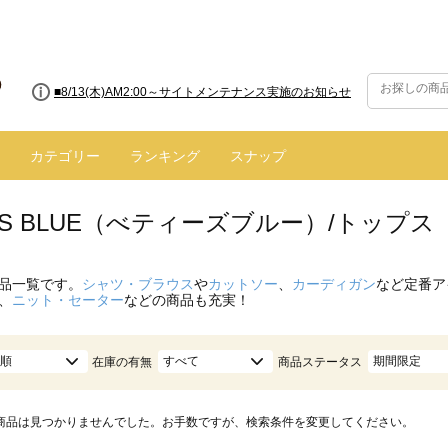
■8/13(木)AM2:00～サイトメンテナンス実施のお知らせ
カテゴリー
ランキング
スナップ
Y'S BLUE（べティーズブルー）/トップ
品一覧です。
シャツ・ブラウス
や
カットソー
、
カーディガン
など定番ア
、
ニット・セーター
などの商品も充実！
順
すべて
期間限定
在庫の有無
商品ステータス
商品は見つかりませんでした。お手数ですが、検索条件を変更してください。