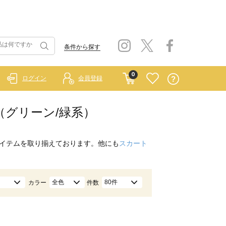
条件から探す
0
ログイン
会員登録
ス（グリーン/緑系）
イテムを取り揃えております。他にも
スカート
全色
80件
カラー
件数