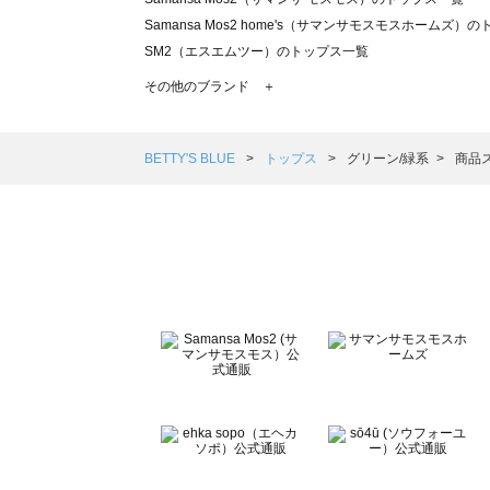
Samansa Mos2 home's（サマンサモスモスホームズ）
SM2（エスエムツー）のトップス一覧
TSUHARU by Samansa Mos2（ツハルバイサマンサ
その他のブランド ＋
sm2rhythm（サマンサモスモス リズム）のトップス一覧
Samansa Mos2 blue（サマンサモスモス ブルー）のト
Samansa Mos2 Lagom（サマンサモスモス ラーゴム）
BETTY'S BLUE
トップス
グリーン/緑系
商品
ehka sopo（エヘカソポ）のトップス一覧
sō4ū（ソウフォーユー）のトップス一覧
Te chichi（テチチ）のトップス一覧
Te chichi CLASSIC（テチチ クラシック）のトップス一覧
Te chichi TERRASSE（テチチ テラス）のトップス一覧
Lugnoncure（ルノンキュール）のトップス一覧
BETTY'S BLUE（べティーズブルー）のトップス一覧
Wpc.（ワールドパーティー）のトップス一覧