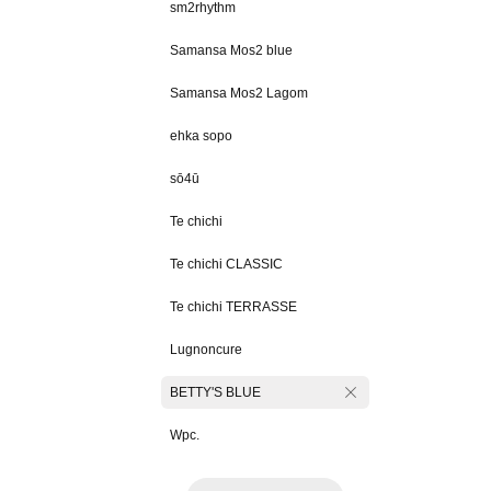
sm2rhythm
Samansa Mos2 blue
Samansa Mos2 Lagom
ehka sopo
sō4ū
Te chichi
Te chichi CLASSIC
Te chichi TERRASSE
Lugnoncure
BETTY'S BLUE
Wpc.