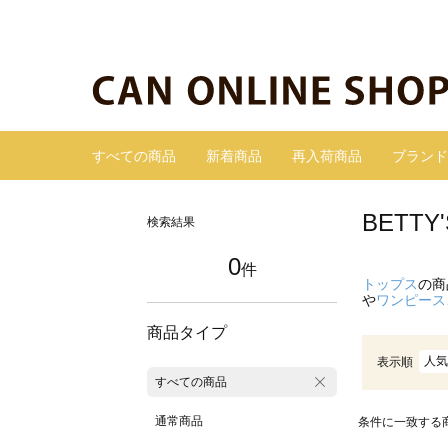
すべての商品
新着商品
再入荷商品
ブランド
BETT
検索結果
0
件
トップス
の商
や
ワンピース
商品タイプ
人気
表示順
すべての商品
通常商品
条件に一致する