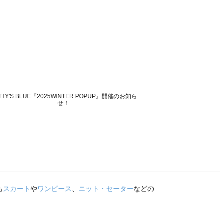
も
スカート
や
ワンピース
、
ニット・セーター
などの