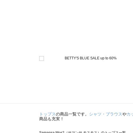
トップス
の商品一覧です。
シャツ・ブラウス
や
カ
商品も充実！
Samansa Mos2（サマンサ モスモス）のトップス一覧