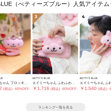
'S BLUE（べティーズブルー）人気アイテ
3
4
UE
BETTY'S BLUE
BETTY'S BLUE
ん フロッキーチャーム
エイミーちゃん ふわふわショルダーバッグ
エイミーちゃん ふわふわイ
2
￥1,716
￥1,540
(税込)
-60%OFF-
(税込)
-60%OFF-
(税込)
-
ランキング一覧を見る