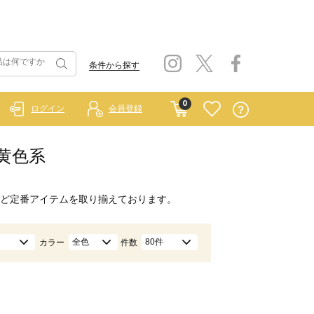
条件から探す
0
ログイン
会員登録
/黄色系
ど定番アイテムを取り揃えております。
全色
80件
カラー
件数