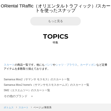
ORiental TRaffic（オリエンタルトラフィック）/スカー
トを使ったスナップ
もっと見る
TOPICS
特集
スカート
の商品一覧です。他にも
パンツ
や
シャツ・ブラウス
、
カーディガン
など定番
アイテムを多数取り揃えております。
Samansa Mos2（サマンサ モスモス）のスカート一覧
Samansa Mos2 home's（サマンサモスモスホームズ）のスカート一覧
SM2（エスエムツー）のスカート一覧
TSUHARU by Samansa Mos2（ツハルバイサマンサモスモス）のスカート一覧
その他のブランド ＋
sm2rhythm（サマンサモスモス リズム）のスカート一覧
Samansa Mos2 blue（サマンサモスモス ブルー）のスカート一覧
ボトムス
スカート
ベージュ/薄茶系