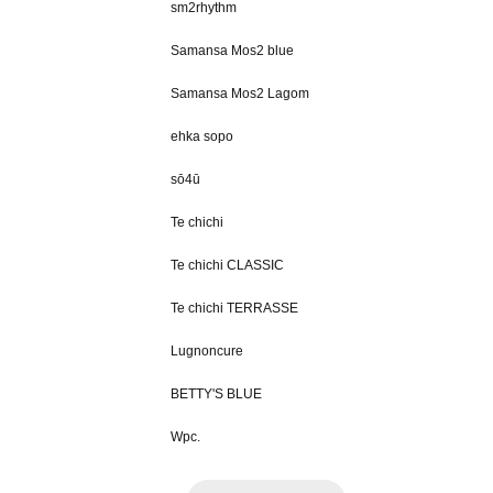
sm2rhythm
Samansa Mos2 blue
Samansa Mos2 Lagom
ehka sopo
sō4ū
Te chichi
Te chichi CLASSIC
Te chichi TERRASSE
Lugnoncure
BETTY'S BLUE
Wpc.