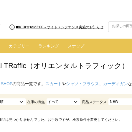
■8/13(木)AM2:00～サイトメンテナンス実施のお知らせ
カテゴリー
ランキング
スナップ
ntal TRaffic（オリエンタルトラフィック）
 SHOP
の商品一覧です。
スカート
や
シャツ・ブラウス
、
カーディガン
な
順
すべて
NEW
在庫の有無
商品ステータス
商品は見つかりませんでした。お手数ですが、検索条件を変更してください。