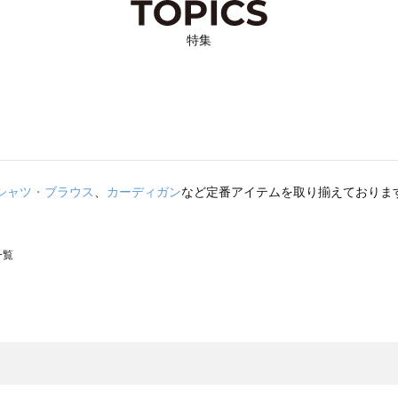
特集
シャツ・ブラウス
、
カーディガン
など定番アイテムを取り揃えておりま
一覧
スモス）の一覧
一覧