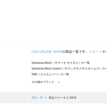
CAN ONLINE SHOP
の商品一覧です。
スカート
や
Samansa Mos2（サマンサ モスモス）の一覧
Samansa Mos2 home's（サマンサモスモスホームズ）の
SM2（エスエムツー）の一覧
TSUHARU by Samansa Mos2（ツハルバイサマンサモ
その他のブランド ＋
sm2rhythm（サマンサモスモス リズム）の一覧
Samansa Mos2 blue（サマンサモスモス ブルー）の一覧
Samansa Mos2 Lagom（サマンサモスモス ラーゴム）の
商品一覧
商品ステータス:NEW
ehka sopo（エヘカソポ）の一覧