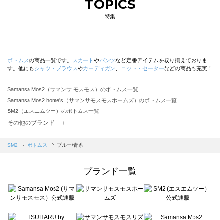
TOPICS
特集
ボトムス
の商品一覧です。
スカート
や
パンツ
など定番アイテムを取り揃えておりま
す。他にも
シャツ・ブラウス
や
カーディガン
、
ニット・セーター
などの商品も充実！
Samansa Mos2（サマンサ モスモス）のボトムス一覧
Samansa Mos2 home's（サマンサモスモスホームズ）のボトムス一覧
SM2（エスエムツー）のボトムス一覧
TSUHARU by Samansa Mos2（ツハルバイサマンサモスモス）のボトムス一覧
その他のブランド ＋
sm2rhythm（サマンサモスモス リズム）のボトムス一覧
Samansa Mos2 blue（サマンサモスモス ブルー）のボトムス一覧
SM2
ボトムス
ブルー/青系
Samansa Mos2 Lagom（サマンサモスモス ラーゴム）のボトムス一覧
ehka sopo（エヘカソポ）のボトムス一覧
ブランド一覧
sō4ū（ソウフォーユー）のボトムス一覧
Te chichi（テチチ）のボトムス一覧
Te chichi CLASSIC（テチチ クラシック）のボトムス一覧
Te chichi TERRASSE（テチチ テラス）のボトムス一覧
Lugnoncure（ルノンキュール）のボトムス一覧