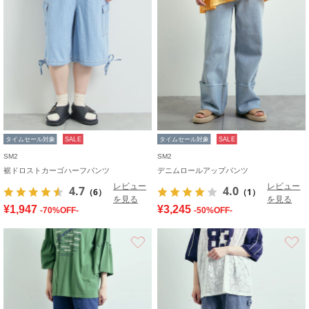
タイムセール対象
SALE
タイムセール対象
SALE
SM2
SM2
裾ドロストカーゴハーフパンツ
デニムロールアップパンツ
レビュー
レビュー
4.7
4.0
（6）
（1）
を見る
を見る
¥1,947
¥3,245
-70%OFF-
-50%OFF-
お気に入り