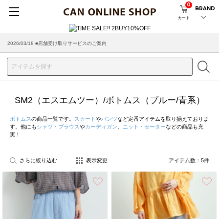
0
BRAND
カート
2026/03/18 ■店舗受け取りサービスのご案内
SM2（エスエムツー）/ボトムス（ブルー/青系）
ボトムス
の商品一覧です。
スカート
や
パンツ
など定番アイテムを取り揃えておりま
す。他にも
シャツ・ブラウス
や
カーディガン
、
ニット・セーター
などの商品も充
実！
さらに絞り込む
表示変更
アイテム数：
5
件
お気に入り