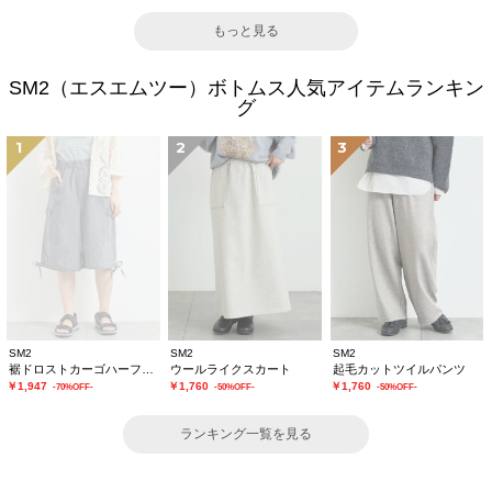
もっと見る
SM2（エスエムツー）ボトムス人気アイテムランキン
グ
1
2
3
SM2
SM2
SM2
裾ドロストカーゴハーフパンツ
ウールライクスカート
起毛カットツイルパンツ
￥1,947
￥1,760
￥1,760
-70%OFF-
-50%OFF-
-50%OFF-
ランキング一覧を見る