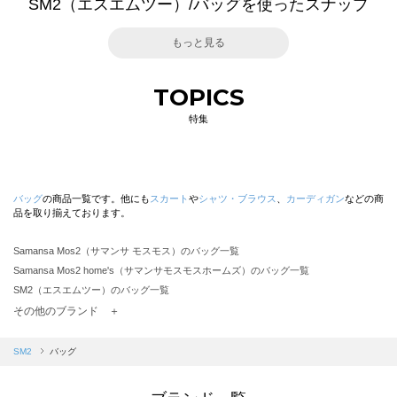
SM2（エスエムツー）/バッグを使ったスナップ
もっと見る
TOPICS
特集
バッグ
の商品一覧です。他にも
スカート
や
シャツ・ブラウス
、
カーディガン
などの商
品を取り揃えております。
Samansa Mos2（サマンサ モスモス）のバッグ一覧
Samansa Mos2 home's（サマンサモスモスホームズ）のバッグ一覧
SM2（エスエムツー）のバッグ一覧
TSUHARU by Samansa Mos2（ツハルバイサマンサモスモス）のバッグ一覧
その他のブランド ＋
sm2rhythm（サマンサモスモス リズム）のバッグ一覧
Samansa Mos2 blue（サマンサモスモス ブルー）のバッグ一覧
SM2
バッグ
Samansa Mos2 Lagom（サマンサモスモス ラーゴム）のバッグ一覧
ehka sopo（エヘカソポ）のバッグ一覧