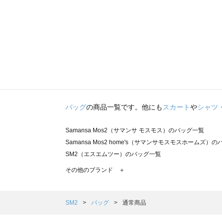
バッグ
の商品一覧です。他にも
スカート
や
シャツ
Samansa Mos2（サマンサ モスモス）のバッグ一覧
Samansa Mos2 home's（サマンサモスモスホームズ）
SM2（エスエムツー）のバッグ一覧
TSUHARU by Samansa Mos2（ツハルバイサマンサ
その他のブランド ＋
sm2rhythm（サマンサモスモス リズム）のバッグ一覧
Samansa Mos2 blue（サマンサモスモス ブルー）のバッ
Samansa Mos2 Lagom（サマンサモスモス ラーゴム）
SM2
バッグ
通常商品
ehka sopo（エヘカソポ）のバッグ一覧