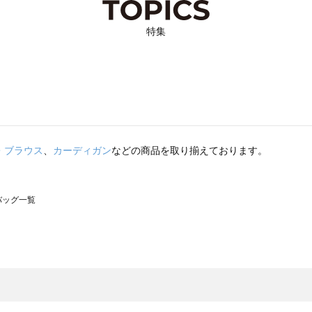
特集
・ブラウス
、
カーディガン
などの商品を取り揃えております。
のバッグ一覧
モスモス）のバッグ一覧
グ一覧
のバッグ一覧