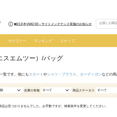
■8/13(木)AM2:00～サイトメンテナンス実施のお知らせ
カテゴリー
ランキング
スナップ
（エスエムツー）/バッグ
一覧です。他にも
スカート
や
シャツ・ブラウス
、
カーディガン
などの商
順
すべて
すべて
在庫の有無
商品ステータス
商品は見つかりませんでした。お手数ですが、検索条件を変更してください。