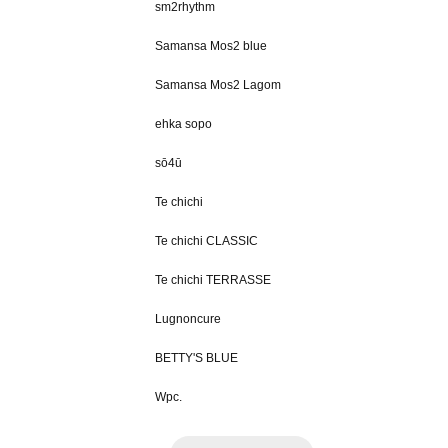
sm2rhythm
Samansa Mos2 blue
Samansa Mos2 Lagom
ehka sopo
sō4ū
Te chichi
Te chichi CLASSIC
Te chichi TERRASSE
Lugnoncure
BETTY'S BLUE
Wpc.