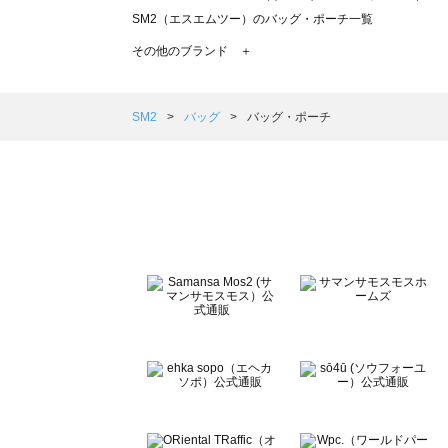
SM2（エスエムツー）のバッグ・ポーチ一覧
TSUHARU by Samansa Mos2（ツハルバイサマン
その他のブランド ＋
sm2rhythm（サマンサモスモス リズム）のバッグ・ポー
Samansa Mos2 blue（サマンサモスモス ブルー）のバ
Samansa Mos2 Lagom（サマンサモスモス ラーゴム
SM2
バッグ
バッグ・ポーチ
ehka sopo（エヘカソポ）のバッグ・ポーチ一覧
sō4ū（ソウフォーユー）のバッグ・ポーチ一覧
Te chichi（テチチ）のバッグ・ポーチ一覧
Te chichi CLASSIC（テチチ クラシック）のバッグ・ポ
Te chichi TERRASSE（テチチ テラス）のバッグ・ポー
Lugnoncure（ルノンキュール）のバッグ・ポーチ一覧
BETTY'S BLUE（べティーズブルー）のバッグ・ポーチ一
Wpc.（ワールドパーティー）のバッグ・ポーチ一覧