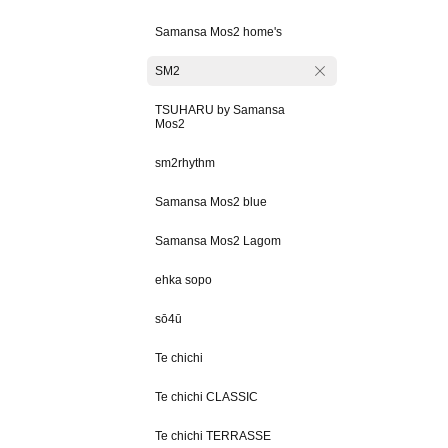
Samansa Mos2 home's
SM2
TSUHARU by Samansa
Mos2
sm2rhythm
Samansa Mos2 blue
Samansa Mos2 Lagom
ehka sopo
sō4ū
Te chichi
Te chichi CLASSIC
Te chichi TERRASSE