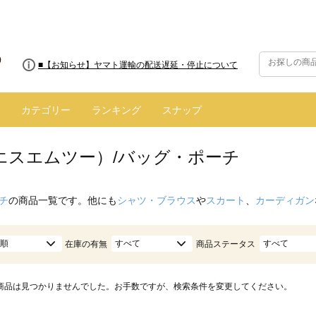
■8/13(木)AM2:00～サイトメンテナンス実施のお知らせ
■【お知らせ】ヤマト運輸の配送遅延・停止について
カテゴリー
ランキング
スナップ
（エスエムツー）/バッグ・ポーチ
チ
の商品一覧です。他にも
シャツ・ブラウス
や
スカート
、
カーディガン
順
すべて
すべて
在庫の有無
商品ステータス
商品は見つかりませんでした。お手数ですが、検索条件を変更してください。