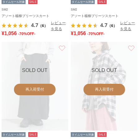
タイムセール対象
SALE
タイムセール対象
SALE
SM2
SM2
アソート楊柳プリーツスカート
アソート楊柳プリーツスカート
レビュー
レビュー
4.7
4.7
（6）
（6）
を見る
を見る
¥1,056
¥1,056
-70%OFF-
-70%OFF-
お気に入り
SOLD OUT
SOLD OUT
再入荷受付
再入荷受付
タイムセール対象
SALE
タイムセール対象
SALE