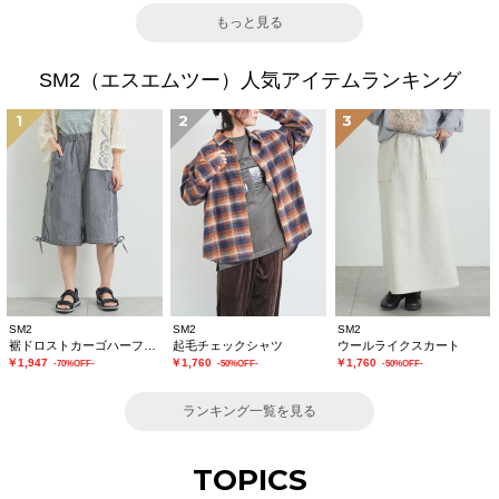
もっと見る
SM2（エスエムツー）人気アイテムランキング
1
2
3
SM2
SM2
SM2
裾ドロストカーゴハーフパンツ
起毛チェックシャツ
ウールライクスカート
￥1,947
￥1,760
￥1,760
-70%OFF-
-50%OFF-
-50%OFF-
ランキング一覧を見る
TOPICS