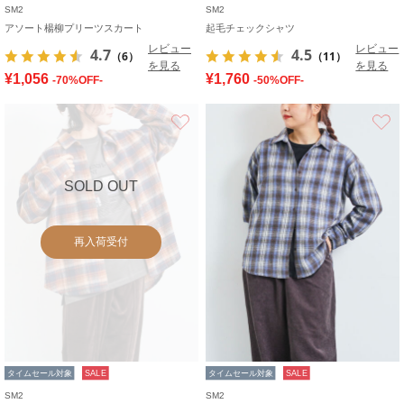
SM2
SM2
アソート楊柳プリーツスカート
起毛チェックシャツ
レビュー
レビュー
4.7
4.5
（6）
（11）
を見る
を見る
¥1,056
¥1,760
-70%OFF-
-50%OFF-
お気に入り
SOLD OUT
再入荷受付
タイムセール対象
SALE
タイムセール対象
SALE
SM2
SM2