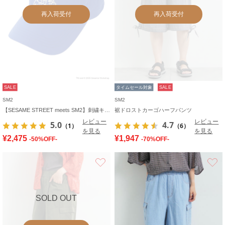
再入荷受付
再入荷受付
SALE
タイムセール対象
SALE
SM2
SM2
【SESAME STREET meets SM2】刺繍キャップ
裾ドロストカーゴハーフパンツ
レビュー
レビュー
5.0
4.7
（1）
（6）
を見る
を見る
¥2,475
¥1,947
-50%OFF-
-70%OFF-
お気に入り
SOLD OUT