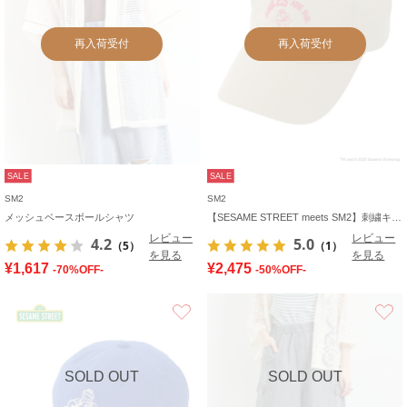
再入荷受付
再入荷受付
SALE
SALE
SM2
SM2
メッシュベースボールシャツ
【SESAME STREET meets SM2】刺繍キャップ
レビュー
レビュー
4.2
5.0
（5）
（1）
を見る
を見る
¥1,617
¥2,475
-70%OFF-
-50%OFF-
お気に入り
SOLD OUT
SOLD OUT