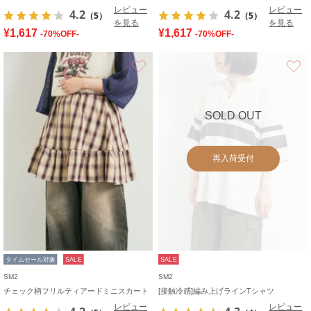
レビュー
レビュー
4.2
4.2
（5）
（5）
を見る
を見る
¥1,617
¥1,617
-70%OFF-
-70%OFF-
お気に入り
SOLD OUT
再入荷受付
タイムセール対象
SALE
SALE
SM2
SM2
チェック柄フリルティアードミニスカート
[接触冷感]編み上げラインTシャツ
レビュー
レビュー