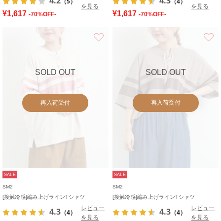
4.2
4.3
（5）
（4）
を見る
を見る
¥1,617
¥1,617
-70%OFF-
-70%OFF-
お気に入り
SOLD OUT
SOLD OUT
再入荷受付
再入荷受付
SALE
SALE
SM2
SM2
[接触冷感]編み上げラインTシャツ
[接触冷感]編み上げラインTシャツ
レビュー
レビュー
4.3
4.3
（4）
（4）
を見る
を見る