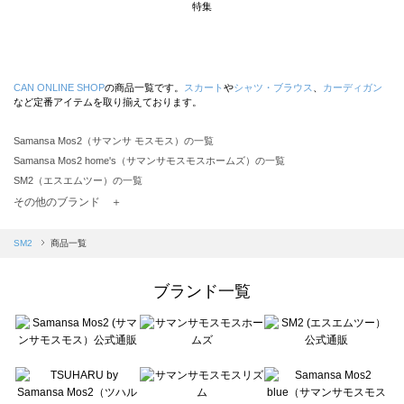
特集
CAN ONLINE SHOP
の商品一覧です。
スカート
や
シャツ・ブラウス
、
カーディガン
など定番アイテムを取り揃えております。
Samansa Mos2（サマンサ モスモス）の一覧
Samansa Mos2 home's（サマンサモスモスホームズ）の一覧
SM2（エスエムツー）の一覧
TSUHARU by Samansa Mos2（ツハルバイサマンサモスモス）の一覧
その他のブランド ＋
sm2rhythm（サマンサモスモス リズム）の一覧
Samansa Mos2 blue（サマンサモスモス ブルー）の一覧
SM2
商品一覧
Samansa Mos2 Lagom（サマンサモスモス ラーゴム）の一覧
ehka sopo（エヘカソポ）の一覧
ブランド一覧
sō4ū（ソウフォーユー）の一覧
Te chichi（テチチ）の一覧
Te chichi CLASSIC（テチチ クラシック）の一覧
Te chichi TERRASSE（テチチ テラス）の一覧
Lugnoncure（ルノンキュール）の一覧
BETTY'S BLUE（べティーズブルー）の一覧