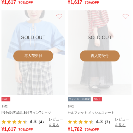
¥1,617
¥1,617
-70%OFF-
-70%OFF-
お気に入り
SOLD OUT
SOLD OUT
再入荷受付
再入荷受付
SALE
タイムセール対象
SALE
SM2
SM2
[接触冷感]編み上げラインTシャツ
セルフカット メッシュスカート
レビュー
レビュー
4.3
4.3
（4）
（3）
を見る
を見る
¥1,617
¥1,782
-70%OFF-
-70%OFF-