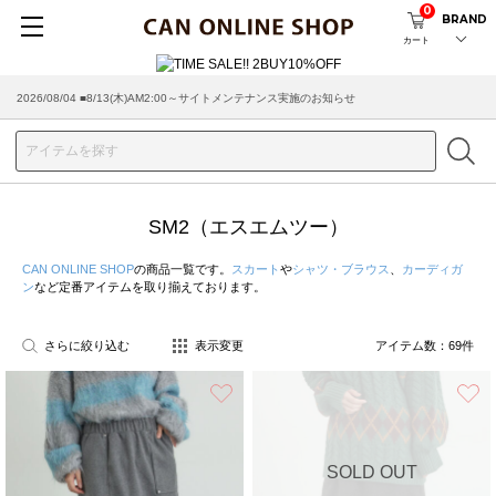
0
BRAND
カート
2026/07/29 ■【お知らせ】ヤマト運輸の配送遅延・停止について
SM2（エスエムツー）
CAN ONLINE SHOP
の商品一覧です。
スカート
や
シャツ・ブラウス
、
カーディガ
ン
など定番アイテムを取り揃えております。
さらに絞り込む
表示変更
アイテム数：
69
件
お気に入り
SOLD OUT