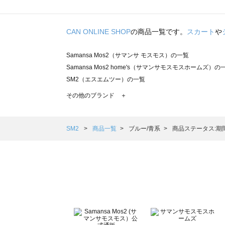
CAN ONLINE SHOP
の商品一覧です。
スカート
や
Samansa Mos2（サマンサ モスモス）の一覧
Samansa Mos2 home's（サマンサモスモスホームズ）の
SM2（エスエムツー）の一覧
TSUHARU by Samansa Mos2（ツハルバイサマンサモ
その他のブランド ＋
sm2rhythm（サマンサモスモス リズム）の一覧
Samansa Mos2 blue（サマンサモスモス ブルー）の一覧
Samansa Mos2 Lagom（サマンサモスモス ラーゴム）の
SM2
商品一覧
ブルー/青系
商品ステータス:期
ehka sopo（エヘカソポ）の一覧
sō4ū（ソウフォーユー）の一覧
Te chichi（テチチ）の一覧
Te chichi CLASSIC（テチチ クラシック）の一覧
Te chichi TERRASSE（テチチ テラス）の一覧
Lugnoncure（ルノンキュール）の一覧
BETTY'S BLUE（べティーズブルー）の一覧
Wpc.（ワールドパーティー）の一覧