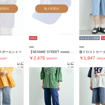
荷受付
再入荷受付
SALE
タイムセール対象
S
SM2
SM2
スボールシャツ
【SESAME STREET meets S…
￥2,475
￥1,947
0%OFF-
-50%OFF-
-70%O
レビ
レビ
ュー
ュー
4.2
5.0
4.
（5）
（1）
を見
を見
お気に入り
お気に入り
る
る