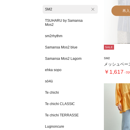
SM2
再入
TSUHARU by Samansa
Mos2
sm2rhythm
Samansa Mos2 blue
SALE
Samansa Mos2 Lagom
SM2
メッシュベー
ehka sopo
￥1,617
-7
sō4ū
Te chichi
Te chichi CLASSIC
Te chichi TERRASSE
Lugnoncure