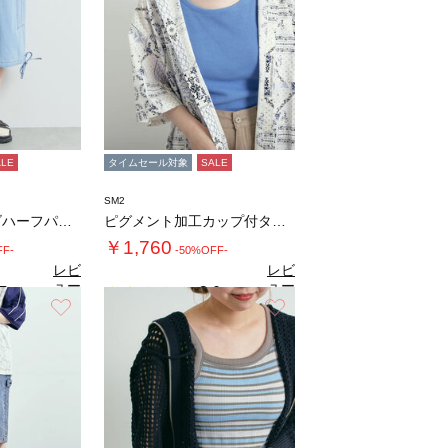
ALE
タイムセール対象
SALE
SM2
裾ドロストカーゴハーフパンツ
ピグメント加工カップ付タンクトップ
￥1,760
FF-
-50%OFF-
レビ
レビ
ュー
ュー
7
2.0
（6）
（3）
を見
を見
お気に入り
お気に入り
る
る