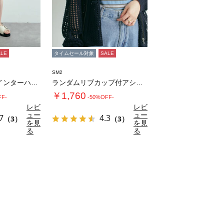
ALE
タイムセール対象
SALE
SM2
デニム/ツイルペインターハーフパンツ
ランダムリブカップ付アシメキャミソール
￥1,760
FF-
-50%OFF-
レビ
レビ
ュー
ュー
7
4.3
（3）
（3）
を見
を見
る
る