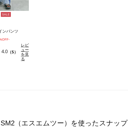
SALE
インパンツ
0%OFF-
レビ
ュー
4.0
（5）
を見
る
SM2（エスエムツー）を使ったスナップ