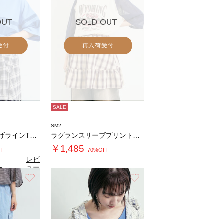
OUT
SOLD OUT
受付
再入荷受付
SALE
SM2
[接触冷感]編み上げラインTシャツ
ラグランスリーブプリントシアーニット
￥1,485
FF-
-70%OFF-
レビ
ュー
3
（4）
を見
お気に入り
お気に入り
る