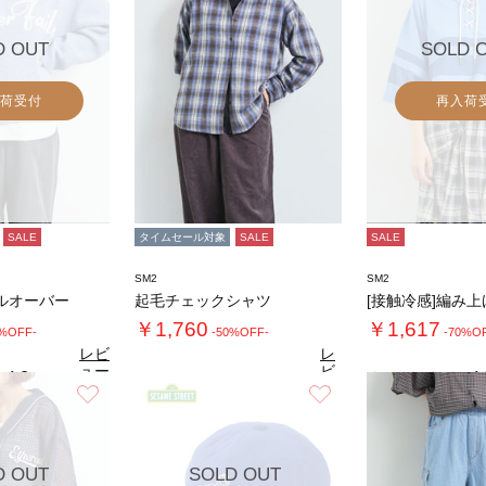
D OUT
SOLD 
荷受付
再入荷
SALE
タイムセール対象
SALE
SALE
SM2
SM2
ルオーバー
起毛チェックシャツ
￥1,760
￥1,617
0%OFF-
-50%OFF-
-70%O
レビ
レ
ュー
ビ
4.8
4.
（8）
を見
ュ
お気に入り
お気に入り
4.5
る
（11）
ー
を
見
る
D OUT
SOLD OUT