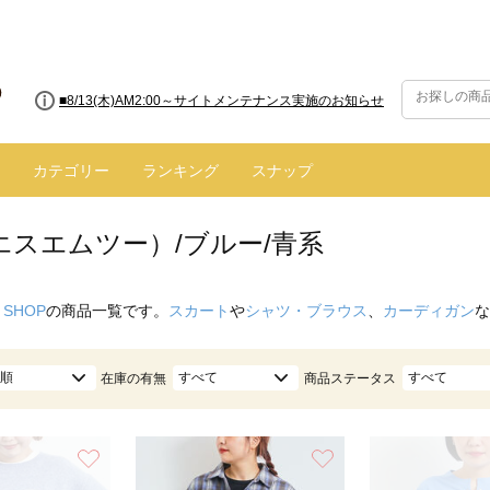
■8/13(木)AM2:00～サイトメンテナンス実施のお知らせ
カテゴリー
ランキング
スナップ
エスエムツー）/ブルー/青系
 SHOP
の商品一覧です。
スカート
や
シャツ・ブラウス
、
カーディガン
な
順
すべて
すべて
在庫の有無
商品ステータス
お気に入り
お気に入り