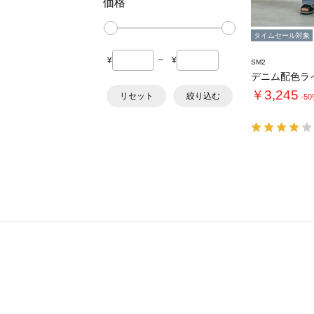
価格
タイムセール対象
¥
~
¥
SM2
デニム配色ラ
￥3,245
リセット
絞り込む
-5