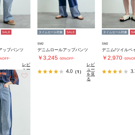
SALE
タイムセール対象
SALE
タイムセール対象
S
SM2
SM2
アップパンツ
デニムロールアップパンツ
￥3,245
￥2,970
0%OFF-
-50%OFF-
-50%O
レビ
レビ
ュー
ュー
4.0
4.0
3.
（1）
（1）
を見
を見
お気に入り
る
る