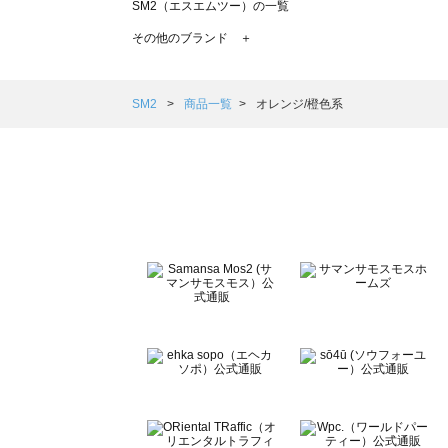
SM2（エスエムツー）の一覧
TSUHARU by Samansa Mos2（ツハルバイサマンサモ
その他のブランド ＋
sm2rhythm（サマンサモスモス リズム）の一覧
Samansa Mos2 blue（サマンサモスモス ブルー）の一覧
Samansa Mos2 Lagom（サマンサモスモス ラーゴム）の
SM2
商品一覧
オレンジ/橙色系
ehka sopo（エヘカソポ）の一覧
sō4ū（ソウフォーユー）の一覧
Te chichi（テチチ）の一覧
Te chichi CLASSIC（テチチ クラシック）の一覧
Te chichi TERRASSE（テチチ テラス）の一覧
Lugnoncure（ルノンキュール）の一覧
BETTY'S BLUE（べティーズブルー）の一覧
Wpc.（ワールドパーティー）の一覧