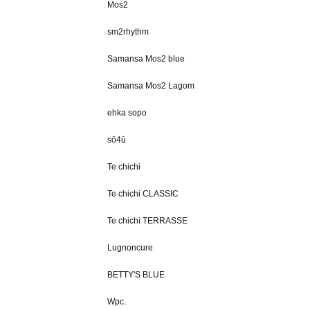
Mos2
sm2rhythm
Samansa Mos2 blue
Samansa Mos2 Lagom
ehka sopo
sō4ū
Te chichi
Te chichi CLASSIC
Te chichi TERRASSE
Lugnoncure
BETTY'S BLUE
Wpc.