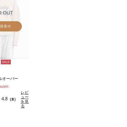
D OUT
荷受付
SALE
ルオーバー
0%OFF-
レビ
ュー
4.8
（8）
を見
る