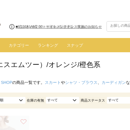
■8/13(木)AM2:00～サイトメンテナンス実施のお知らせ
カテゴリー
ランキング
スナップ
（エスエムツー）/オレンジ/橙色系
 SHOP
の商品一覧です。
スカート
や
シャツ・ブラウス
、
カーディガン
な
順
すべて
すべて
在庫の有無
商品ステータス
お気に入り