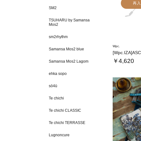
再入
SM2
TSUHARU by Samansa
Mos2
sm2rhythm
Wpc.
Samansa Mos2 blue
[Wpc.IZA]ASC
￥4,620
Samansa Mos2 Lagom
ehka sopo
sō4ū
Te chichi
Te chichi CLASSIC
Te chichi TERRASSE
Lugnoncure