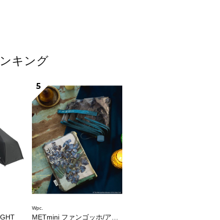
ランキング
5
Wpc.
LIGHT
METmini ファンゴッホ/アイリス