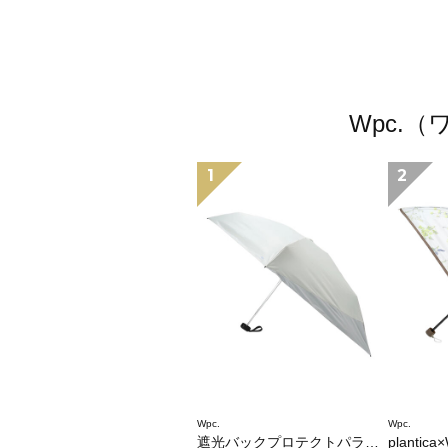
Wpc.
1
2
Wpc.
Wpc.
遮光バックプロテクトパラソル tiny
plantica×Wpc