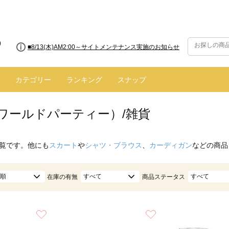
■8/13(木)AM2:00～サイトメンテナンス実施のお知らせ
カテゴリー
ランキング
スナップ
（ワールドパーティー）/雑貨
覧です。他にも
スカート
や
シャツ・ブラウス
、
カーディガン
などの商品
順
すべて
すべて
在庫の有無
商品ステータス
お気に入り
お気に入り