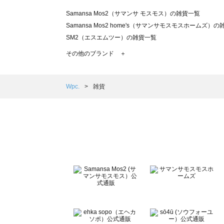
Samansa Mos2（サマンサ モスモス）の雑貨一覧
Samansa Mos2 home's（サマンサモスモスホームズ）
SM2（エスエムツー）の雑貨一覧
TSUHARU by Samansa Mos2（ツハルバイサマンサ
その他のブランド ＋
sm2rhythm（サマンサモスモス リズム）の雑貨一覧
Samansa Mos2 blue（サマンサモスモス ブルー）の雑貨
Samansa Mos2 Lagom（サマンサモスモス ラーゴム）
Wpc.
雑貨
ehka sopo（エヘカソポ）の雑貨一覧
sō4ū（ソウフォーユー）の雑貨一覧
Te chichi（テチチ）の雑貨一覧
Te chichi CLASSIC（テチチ クラシック）の雑貨一覧
Te chichi TERRASSE（テチチ テラス）の雑貨一覧
Lugnoncure（ルノンキュール）の雑貨一覧
BETTY'S BLUE（べティーズブルー）の雑貨一覧
Wpc.（ワールドパーティー）の雑貨一覧