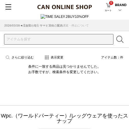
0
BRAND
カート
2026/07/29 ■【お知らせ】ヤマト運輸の配送遅延・停止について
2026/03/18 ■店舗受け取りサービスのご案内
さらに絞り込む
表示変更
アイテム数：
件
条件に一致する商品は見つかりませんでした。
お手数ですが、検索条件を変更してください。
Wpc.（ワールドパーティー）/レッグウェアを使ったス
ナップ