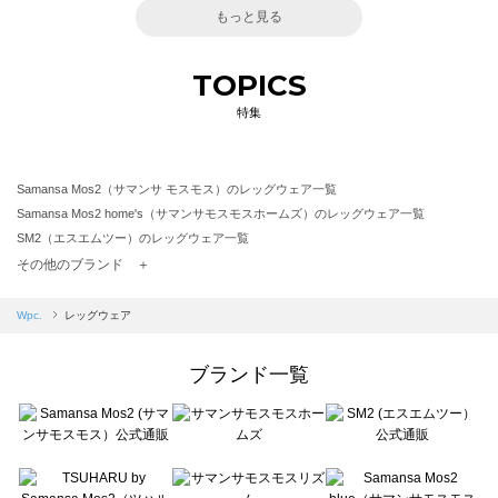
もっと見る
TOPICS
特集
Samansa Mos2（サマンサ モスモス）のレッグウェア一覧
Samansa Mos2 home's（サマンサモスモスホームズ）のレッグウェア一覧
SM2（エスエムツー）のレッグウェア一覧
TSUHARU by Samansa Mos2（ツハルバイサマンサモスモス）のレッグウェア一覧
その他のブランド ＋
sm2rhythm（サマンサモスモス リズム）のレッグウェア一覧
Samansa Mos2 blue（サマンサモスモス ブルー）のレッグウェア一覧
Wpc.
レッグウェア
Samansa Mos2 Lagom（サマンサモスモス ラーゴム）のレッグウェア一覧
ehka sopo（エヘカソポ）のレッグウェア一覧
ブランド一覧
sō4ū（ソウフォーユー）のレッグウェア一覧
Te chichi（テチチ）のレッグウェア一覧
Te chichi CLASSIC（テチチ クラシック）のレッグウェア一覧
Te chichi TERRASSE（テチチ テラス）のレッグウェア一覧
Lugnoncure（ルノンキュール）のレッグウェア一覧