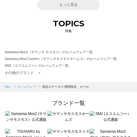
もっと見る
TOPICS
特集
Samansa Mos2（サマンサ モスモス）のルームウェア一覧
Samansa Mos2 home's（サマンサモスモスホームズ）のルームウェア一覧
SM2（エスエムツー）のルームウェア一覧
TSUHARU by Samansa Mos2（ツハルバイサマンサモスモス）のルームウェア一覧
その他のブランド ＋
sm2rhythm（サマンサモスモス リズム）のルームウェア一覧
Samansa Mos2 blue（サマンサモスモス ブルー）のルームウェア一覧
Wpc.
ルームウェア
商品ステータス:期間限定、セール
Samansa Mos2 Lagom（サマンサモスモス ラーゴム）のルームウェア一覧
ehka sopo（エヘカソポ）のルームウェア一覧
ブランド一覧
sō4ū（ソウフォーユー）のルームウェア一覧
Te chichi（テチチ）のルームウェア一覧
Te chichi CLASSIC（テチチ クラシック）のルームウェア一覧
Te chichi TERRASSE（テチチ テラス）のルームウェア一覧
Lugnoncure（ルノンキュール）のルームウェア一覧