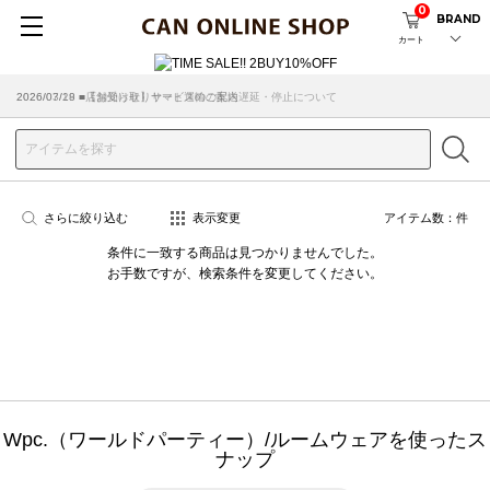
0
BRAND
カート
2026/07/29 ■【お知らせ】ヤマト運輸の配送遅延・停止について
2026/03/18 ■店舗受け取りサービスのご案内
さらに絞り込む
表示変更
アイテム数：
件
条件に一致する商品は見つかりませんでした。
お手数ですが、検索条件を変更してください。
Wpc.（ワールドパーティー）/ルームウェアを使ったス
ナップ