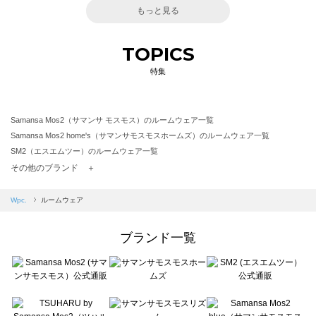
もっと見る
TOPICS
特集
Samansa Mos2（サマンサ モスモス）のルームウェア一覧
Samansa Mos2 home's（サマンサモスモスホームズ）のルームウェア一覧
SM2（エスエムツー）のルームウェア一覧
TSUHARU by Samansa Mos2（ツハルバイサマンサモスモス）のルームウェア一覧
その他のブランド ＋
sm2rhythm（サマンサモスモス リズム）のルームウェア一覧
Samansa Mos2 blue（サマンサモスモス ブルー）のルームウェア一覧
Wpc.
ルームウェア
Samansa Mos2 Lagom（サマンサモスモス ラーゴム）のルームウェア一覧
ehka sopo（エヘカソポ）のルームウェア一覧
ブランド一覧
sō4ū（ソウフォーユー）のルームウェア一覧
Te chichi（テチチ）のルームウェア一覧
Te chichi CLASSIC（テチチ クラシック）のルームウェア一覧
Te chichi TERRASSE（テチチ テラス）のルームウェア一覧
Lugnoncure（ルノンキュール）のルームウェア一覧