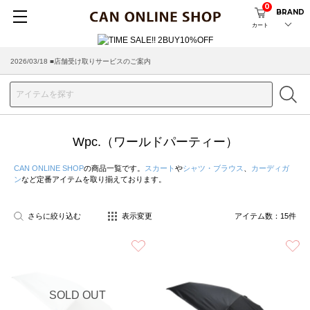
0
BRAND
カート
2026/03/18 ■店舗受け取りサービスのご案内
Wpc.（ワールドパーティー）
CAN ONLINE SHOP
の商品一覧です。
スカート
や
シャツ・ブラウス
、
カーディガ
ン
など定番アイテムを取り揃えております。
さらに絞り込む
表示変更
アイテム数：
15
件
お気に入り
SOLD OUT