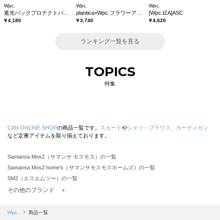
Wpc.
Wpc.
Wpc.
遮光バックプロテクトパラソル tiny
plantica×Wpc.フラワーアンブレラプラスティックmini
[Wpc.IZA]ASC
￥4,180
￥3,740
￥4,620
ランキング一覧を見る
TOPICS
特集
CAN ONLINE SHOP
の商品一覧です。
スカート
や
シャツ・ブラウス
、
カーディガン
など定番アイテムを取り揃えております。
Samansa Mos2（サマンサ モスモス）の一覧
Samansa Mos2 home's（サマンサモスモスホームズ）の一覧
SM2（エスエムツー）の一覧
TSUHARU by Samansa Mos2（ツハルバイサマンサモスモス）の一覧
その他のブランド ＋
sm2rhythm（サマンサモスモス リズム）の一覧
Samansa Mos2 blue（サマンサモスモス ブルー）の一覧
Wpc.
商品一覧