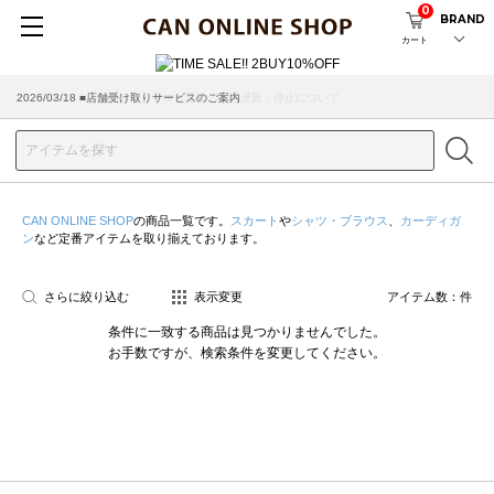
0
BRAND
カート
2026/07/29 ■【お知らせ】ヤマト運輸の配送遅延・停止について
2026/03/18 ■店舗受け取りサービスのご案内
CAN ONLINE SHOP
の商品一覧です。
スカート
や
シャツ・ブラウス
、
カーディガ
ン
など定番アイテムを取り揃えております。
さらに絞り込む
表示変更
アイテム数：
件
条件に一致する商品は見つかりませんでした。
お手数ですが、検索条件を変更してください。