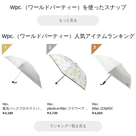
Wpc.（ワールドパーティー）を使ったスナップ
もっと見る
Wpc.（ワールドパーティー）人気アイテムランキング
1
2
3
Wpc.
Wpc.
Wpc.
遮光バックプロテクトパラソル tiny
plantica×Wpc.フラワーアンブレラプラスティックmini
[Wpc.IZA]ASC
￥4,180
￥3,740
￥4,620
ランキング一覧を見る