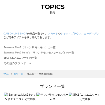
TOPICS
特集
CAN ONLINE SHOP
の商品一覧です。
スカート
や
シャツ・ブラウス
、
カーディガン
など定番アイテムを取り揃えております。
Samansa Mos2（サマンサ モスモス）の一覧
Samansa Mos2 home's（サマンサモスモスホームズ）の一覧
SM2（エスエムツー）の一覧
TSUHARU by Samansa Mos2（ツハルバイサマンサモスモス）の一覧
その他のブランド ＋
sm2rhythm（サマンサモスモス リズム）の一覧
Samansa Mos2 blue（サマンサモスモス ブルー）の一覧
Wpc.
商品一覧
商品ステータス:期間限定
Samansa Mos2 Lagom（サマンサモスモス ラーゴム）の一覧
ehka sopo（エヘカソポ）の一覧
ブランド一覧
sō4ū（ソウフォーユー）の一覧
Te chichi（テチチ）の一覧
Te chichi CLASSIC（テチチ クラシック）の一覧
Te chichi TERRASSE（テチチ テラス）の一覧