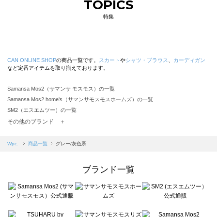
TOPICS
特集
CAN ONLINE SHOP
の商品一覧です。
スカート
や
シャツ・ブラウス
、
カーディガン
など定番アイテムを取り揃えております。
Samansa Mos2（サマンサ モスモス）の一覧
Samansa Mos2 home's（サマンサモスモスホームズ）の一覧
SM2（エスエムツー）の一覧
TSUHARU by Samansa Mos2（ツハルバイサマンサモスモス）の一覧
その他のブランド ＋
sm2rhythm（サマンサモスモス リズム）の一覧
Samansa Mos2 blue（サマンサモスモス ブルー）の一覧
Wpc.
商品一覧
グレー/灰色系
Samansa Mos2 Lagom（サマンサモスモス ラーゴム）の一覧
ehka sopo（エヘカソポ）の一覧
ブランド一覧
sō4ū（ソウフォーユー）の一覧
Te chichi（テチチ）の一覧
Te chichi CLASSIC（テチチ クラシック）の一覧
Te chichi TERRASSE（テチチ テラス）の一覧
Lugnoncure（ルノンキュール）の一覧