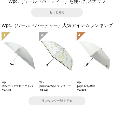
Wpc.（ワールドパーティー）を使ったスナップ
もっと見る
Wpc.（ワールドパーティー）人気アイテムランキング
1
2
3
Wpc.
Wpc.
Wpc.
遮光バックプロテクトパラソル tiny
plantica×Wpc.フラワーアンブレラプラスティックmini
[Wpc.IZA]ASC
￥4,180
￥3,740
￥4,620
ランキング一覧を見る