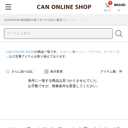
0
BRAND
カート
2026/07/29 ■【お知らせ】ヤマト運輸の配送遅延・停止について
2026/03/18 ■店舗受け取りサービスのご案内
CAN ONLINE SHOP
の商品一覧です。
スカート
や
シャツ・ブラウス
、
カーディガ
ン
など定番アイテムを取り揃えております。
さらに絞り込む
表示変更
アイテム数：
件
条件に一致する商品は見つかりませんでした。
お手数ですが、検索条件を変更してください。