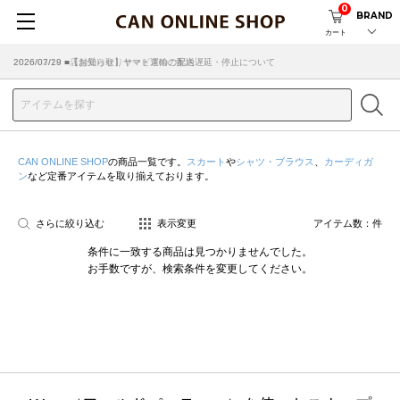
0
BRAND
カート
2026/07/29 ■【お知らせ】ヤマト運輸の配送遅延・停止について
2026/03/18 ■店舗受け取りサービスのご案内
CAN ONLINE SHOP
の商品一覧です。
スカート
や
シャツ・ブラウス
、
カーディガ
ン
など定番アイテムを取り揃えております。
さらに絞り込む
表示変更
アイテム数：
件
条件に一致する商品は見つかりませんでした。
お手数ですが、検索条件を変更してください。