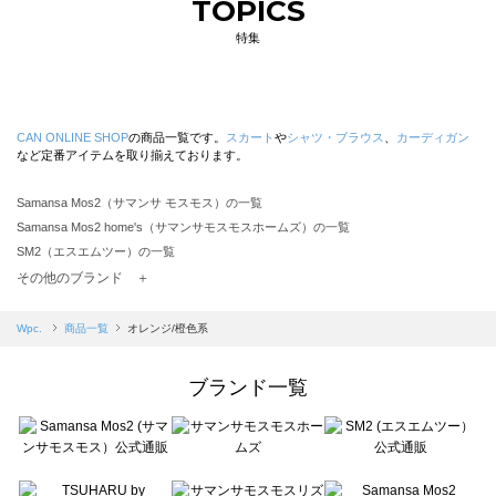
TOPICS
特集
CAN ONLINE SHOP
の商品一覧です。
スカート
や
シャツ・ブラウス
、
カーディガン
など定番アイテムを取り揃えております。
Samansa Mos2（サマンサ モスモス）の一覧
Samansa Mos2 home's（サマンサモスモスホームズ）の一覧
SM2（エスエムツー）の一覧
TSUHARU by Samansa Mos2（ツハルバイサマンサモスモス）の一覧
その他のブランド ＋
sm2rhythm（サマンサモスモス リズム）の一覧
Samansa Mos2 blue（サマンサモスモス ブルー）の一覧
Wpc.
商品一覧
オレンジ/橙色系
Samansa Mos2 Lagom（サマンサモスモス ラーゴム）の一覧
ehka sopo（エヘカソポ）の一覧
ブランド一覧
sō4ū（ソウフォーユー）の一覧
Te chichi（テチチ）の一覧
Te chichi CLASSIC（テチチ クラシック）の一覧
Te chichi TERRASSE（テチチ テラス）の一覧
Lugnoncure（ルノンキュール）の一覧