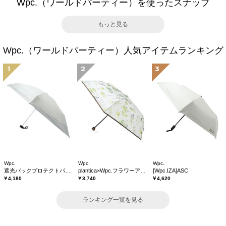
Wpc.（ワールドパーティー）を使ったスナップ
もっと見る
Wpc.（ワールドパーティー）人気アイテムランキング
1
2
3
Wpc.
Wpc.
Wpc.
遮光バックプロテクトパラソル tiny
plantica×Wpc.フラワーアンブレラプラスティックmini
[Wpc.IZA]ASC
￥4,180
￥3,740
￥4,620
ランキング一覧を見る