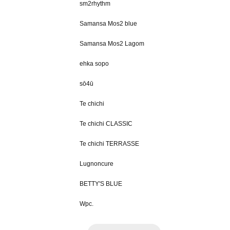
sm2rhythm
Samansa Mos2 blue
Samansa Mos2 Lagom
ehka sopo
sō4ū
Te chichi
Te chichi CLASSIC
Te chichi TERRASSE
Lugnoncure
BETTY'S BLUE
Wpc.