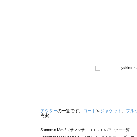
アウター
の一覧です。
コート
や
ジャケット
、
ブル
充実！
Samansa Mos2（サマンサ モスモス）のアウター一覧