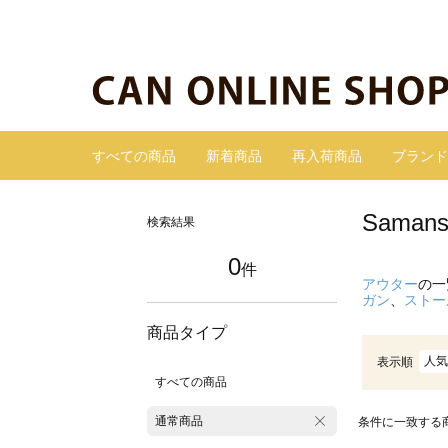
すべての商品
新着商品
再入荷商品
ブランド
Sama
検索結果
0
件
アウター
の一
ガン
、
ストー
商品タイプ
人気
表示順
すべての商品
通常商品
条件に一致する