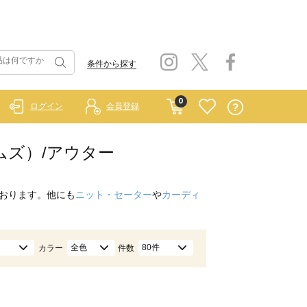
条件から探す
0
ログイン
会員登録
ホームズ）/アウター
おります。他にも
ニット・セーター
や
カーディ
全色
80件
カラー
件数