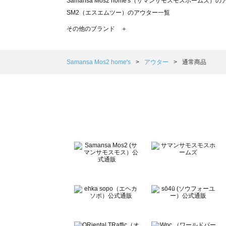
Samansa Mos2 home's（サマンサモスモスホームズ）
SM2（エスエムツー）のアウター一覧
TSUHARU by Samansa Mos2（ツハルバイサマンサ
その他のブランド ＋
sm2rhythm（サマンサモスモス リズム）のアウター一覧
Samansa Mos2 blue（サマンサモスモス ブルー）のア
Samansa Mos2 Lagom（サマンサモスモス ラーゴム）
Samansa Mos2 home's
アウター
通常商品
ehka sopo（エヘカソポ）のアウター一覧
sō4ū（ソウフォーユー）のアウター一覧
Te chichi（テチチ）のアウター一覧
Te chichi CLASSIC（テチチ クラシック）のアウター一覧
Te chichi TERRASSE（テチチ テラス）のアウター一覧
Lugnoncure（ルノンキュール）のアウター一覧
BETTY'S BLUE（べティーズブルー）のアウター一覧
Wpc.（ワールドパーティー）のアウター一覧