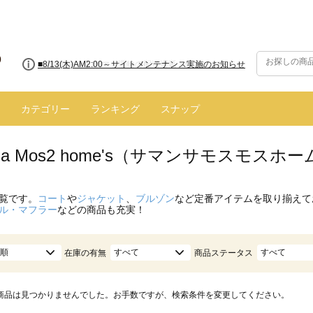
■8/13(木)AM2:00～サイトメンテナンス実施のお知らせ
カテゴリー
ランキング
スナップ
nsa Mos2 home's（サマンサモスモス
覧です。
コート
や
ジャケット
、
ブルゾン
など定番アイテムを取り揃えて
ル・マフラー
などの商品も充実！
順
すべて
すべて
在庫の有無
商品ステータス
商品は見つかりませんでした。お手数ですが、検索条件を変更してください。