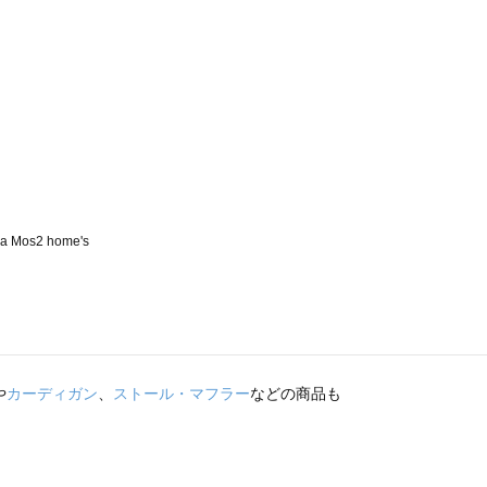
や
カーディガン
、
ストール・マフラー
などの商品も