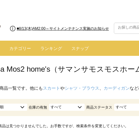
■8/13(木)AM2:00～サイトメンテナンス実施のお知らせ
カテゴリー
ランキング
スナップ
nsa Mos2 home's（サマンサモスモス
商品一覧です。他にも
スカート
や
シャツ・ブラウス
、
カーディガン
など
順
すべて
すべて
在庫の有無
商品ステータス
商品は見つかりませんでした。お手数ですが、検索条件を変更してください。