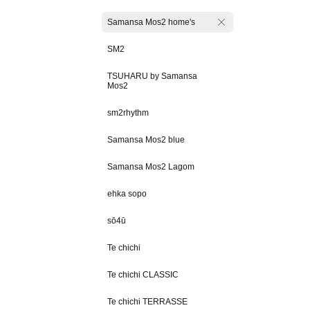
Samansa Mos2 home's
SM2
TSUHARU by Samansa
Mos2
sm2rhythm
Samansa Mos2 blue
Samansa Mos2 Lagom
ehka sopo
sō4ū
Te chichi
Te chichi CLASSIC
Te chichi TERRASSE