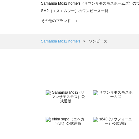
Samansa Mos2 home's（サマンサモスモスホームズ）
SM2（エスエムツー）のワンピース一覧
TSUHARU by Samansa Mos2（ツハルバイサマンサ
その他のブランド ＋
sm2rhythm（サマンサモスモス リズム）のワンピース一覧
Samansa Mos2 blue（サマンサモスモス ブルー）のワ
Samansa Mos2 Lagom（サマンサモスモス ラーゴム
Samansa Mos2 home's
ワンピース
ehka sopo（エヘカソポ）のワンピース一覧
sō4ū（ソウフォーユー）のワンピース一覧
Te chichi（テチチ）のワンピース一覧
Te chichi CLASSIC（テチチ クラシック）のワンピース一
Te chichi TERRASSE（テチチ テラス）のワンピース一覧
Lugnoncure（ルノンキュール）のワンピース一覧
BETTY'S BLUE（べティーズブルー）のワンピース一覧
Wpc.（ワールドパーティー）のワンピース一覧