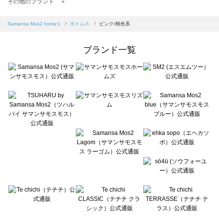
TSUHARU by Samansa Mos2（ツハルバイサマンサモスモス）のボトムス一覧
その他のブランド ＋
sm2rhythm（サマンサモスモス リズム）のボトムス一覧
Samansa Mos2 blue（サマンサモスモス ブルー）のボトムス一覧
Samansa Mos2 home's
ボトムス
ピンク/桃色系
Samansa Mos2 Lagom（サマンサモスモス ラーゴム）のボトムス一覧
ehka sopo（エヘカソポ）のボトムス一覧
ブランド一覧
sō4ū（ソウフォーユー）のボトムス一覧
Te chichi（テチチ）のボトムス一覧
Te chichi CLASSIC（テチチ クラシック）のボトムス一覧
Te chichi TERRASSE（テチチ テラス）のボトムス一覧
Lugnoncure（ルノンキュール）のボトムス一覧
BETTY'S BLUE（べティーズブルー）のボトムス一覧
Wpc.（ワールドパーティー）のボトムス一覧