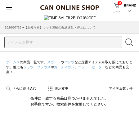
0
BRAND
カート
2026/07/29 ■【お知らせ】ヤマト運輸の配送遅延・停止について
2026/03/18 ■店舗受け取りサービスのご案内
ボトムス
の商品一覧です。
スカート
や
パンツ
など定番アイテムを取り揃えておりま
す。他にも
シャツ・ブラウス
や
カーディガン
、
ニット・セーター
などの商品も充
実！
さらに絞り込む
表示変更
アイテム数：
件
条件に一致する商品は見つかりませんでした。
お手数ですが、検索条件を変更してください。