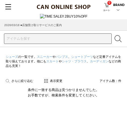
0
BRAND
カート
2026/03/18 ■店舗受け取りサービスのご案内
シューズ
の一覧です。
スニーカー
や
パンプス
、
ショートブーツ
など定番アイテムを
取り揃えております。他にも
スカート
や
シャツ・ブラウス
、
カーディガン
などの商
品も充実！
さらに絞り込む
表示変更
アイテム数：
件
条件に一致する商品は見つかりませんでした。
お手数ですが、検索条件を変更してください。