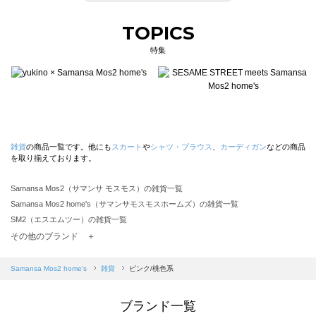
TOPICS
特集
雑貨
の商品一覧です。他にも
スカート
や
シャツ・ブラウス
、
カーディガン
などの商品
を取り揃えております。
Samansa Mos2（サマンサ モスモス）の雑貨一覧
Samansa Mos2 home's（サマンサモスモスホームズ）の雑貨一覧
SM2（エスエムツー）の雑貨一覧
TSUHARU by Samansa Mos2（ツハルバイサマンサモスモス）の雑貨一覧
その他のブランド ＋
sm2rhythm（サマンサモスモス リズム）の雑貨一覧
Samansa Mos2 blue（サマンサモスモス ブルー）の雑貨一覧
Samansa Mos2 home's
雑貨
ピンク/桃色系
Samansa Mos2 Lagom（サマンサモスモス ラーゴム）の雑貨一覧
ehka sopo（エヘカソポ）の雑貨一覧
ブランド一覧
sō4ū（ソウフォーユー）の雑貨一覧