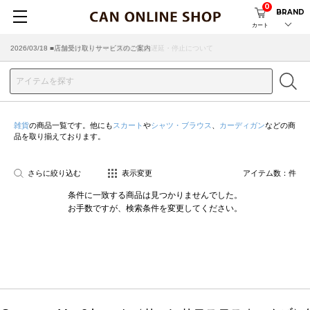
0
BRAND
カート
2026/07/29 ■【お知らせ】ヤマト運輸の配送遅延・停止について
2026/03/18 ■店舗受け取りサービスのご案内
雑貨
の商品一覧です。他にも
スカート
や
シャツ・ブラウス
、
カーディガン
などの商
品を取り揃えております。
さらに絞り込む
表示変更
アイテム数：
件
条件に一致する商品は見つかりませんでした。
お手数ですが、検索条件を変更してください。