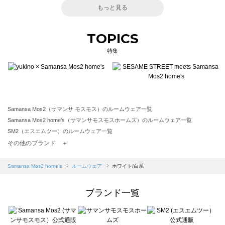
もっと見る
TOPICS
特集
Samansa Mos2（サマンサ モスモス）のルームウェア一覧
Samansa Mos2 home's（サマンサモスモスホームズ）のルームウェア一覧
SM2（エスエムツー）のルームウェア一覧
TSUHARU by Samansa Mos2（ツハルバイサマンサモスモス）のルームウェア一覧
その他のブランド ＋
sm2rhythm（サマンサモスモス リズム）のルームウェア一覧
Samansa Mos2 blue（サマンサモスモス ブルー）のルームウェア一覧
Samansa Mos2 home's
ルームウェア
ホワイト/白系
Samansa Mos2 Lagom（サマンサモスモス ラーゴム）のルームウェア一覧
ehka sopo（エヘカソポ）のルームウェア一覧
ブランド一覧
sō4ū（ソウフォーユー）のルームウェア一覧
Te chichi（テチチ）のルームウェア一覧
Te chichi CLASSIC（テチチ クラシック）のルームウェア一覧