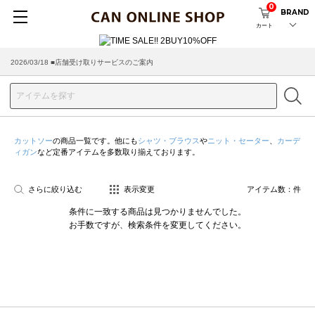
0
BRAND
カート
2026/03/18 ■店舗受け取りサービスのご案内
カットソー
の商品一覧です。他にも
シャツ・ブラウス
や
ニット・セーター
、
カーデ
ィガン
など定番アイテムを多数取り揃えております。
さらに絞り込む
表示変更
アイテム数：
件
条件に一致する商品は見つかりませんでした。
お手数ですが、検索条件を変更してください。