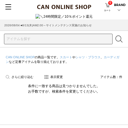
0
BRAND
カート
2026/08/04 ■8/13(木)AM2:00～サイトメンテナンス実施のお知らせ
CAN ONLINE SHOP
の商品一覧です。
スカート
や
シャツ・ブラウス
、
カーディガ
ン
など定番アイテムを取り揃えております。
さらに絞り込む
表示変更
アイテム数：
件
条件に一致する商品は見つかりませんでした。
お手数ですが、検索条件を変更してください。