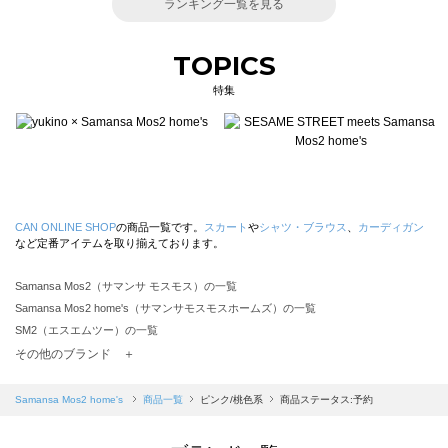
ランキング一覧を見る
TOPICS
特集
CAN ONLINE SHOP
の商品一覧です。
スカート
や
シャツ・ブラウス
、
カーディガン
など定番アイテムを取り揃えております。
Samansa Mos2（サマンサ モスモス）の一覧
Samansa Mos2 home's（サマンサモスモスホームズ）の一覧
SM2（エスエムツー）の一覧
TSUHARU by Samansa Mos2（ツハルバイサマンサモスモス）の一覧
その他のブランド ＋
sm2rhythm（サマンサモスモス リズム）の一覧
Samansa Mos2 blue（サマンサモスモス ブルー）の一覧
Samansa Mos2 home's
商品一覧
ピンク/桃色系
商品ステータス:予約
Samansa Mos2 Lagom（サマンサモスモス ラーゴム）の一覧
ehka sopo（エヘカソポ）の一覧