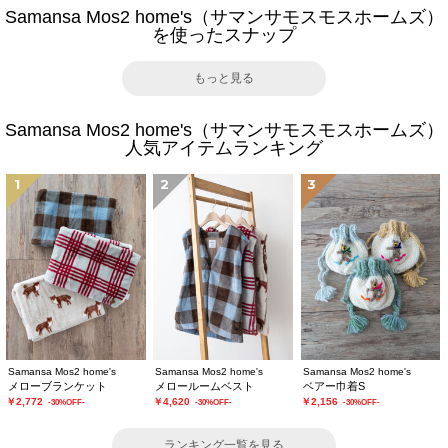
Samansa Mos2 home's（サマンサモスモスホームズ）
を使ったスナップ
もっと見る
Samansa Mos2 home's（サマンサモスモスホームズ）
人気アイテムランキング
1
2
3
Samansa Mos2 home's
Samansa Mos2 home's
Samansa Mos2 home's
メローブランケット
メロールームベスト
ベアー巾着S
￥2,772
￥4,620
￥2,156
-30%OFF-
-30%OFF-
-30%OFF-
ランキング一覧を見る