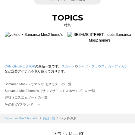
TOPICS
特集
CAN ONLINE SHOP
の商品一覧です。
スカート
や
シャツ・ブラウス
、
カーディガン
など定番アイテムを取り揃えております。
Samansa Mos2（サマンサ モスモス）の一覧
Samansa Mos2 home's（サマンサモスモスホームズ）の一覧
SM2（エスエムツー）の一覧
TSUHARU by Samansa Mos2（ツハルバイサマンサモスモス）の一覧
その他のブランド ＋
sm2rhythm（サマンサモスモス リズム）の一覧
Samansa Mos2 blue（サマンサモスモス ブルー）の一覧
Samansa Mos2 home's
商品一覧
レッド/赤系
Samansa Mos2 Lagom（サマンサモスモス ラーゴム）の一覧
ehka sopo（エヘカソポ）の一覧
ブランド一覧