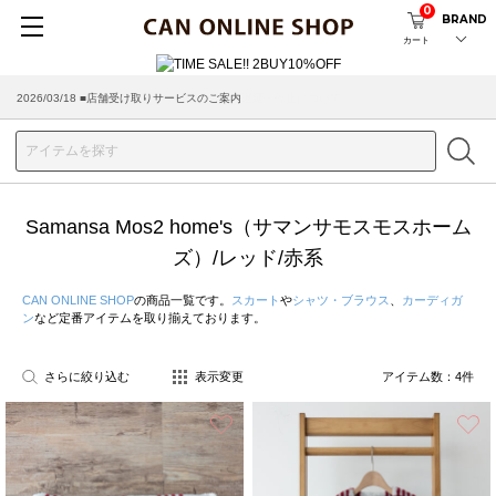
0
BRAND
カート
2026/03/18 ■店舗受け取りサービスのご案内
Samansa Mos2 home's（サマンサモスモスホーム
ズ）/レッド/赤系
CAN ONLINE SHOP
の商品一覧です。
スカート
や
シャツ・ブラウス
、
カーディガ
ン
など定番アイテムを取り揃えております。
さらに絞り込む
表示変更
アイテム数：
4
件
お気に入り