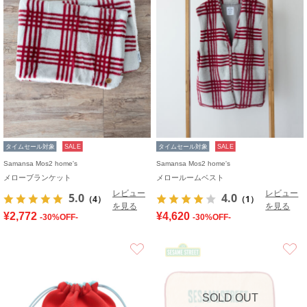
タイムセール対象
SALE
タイムセール対象
SALE
Samansa Mos2 home's
Samansa Mos2 home's
メローブランケット
メロールームベスト
レビュー
レビュー
5.0
4.0
（4）
（1）
を見る
を見る
¥2,772
¥4,620
-30%OFF-
-30%OFF-
お気に入り
SOLD OUT