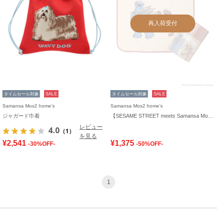
再入荷受付
タイムセール対象
SALE
タイムセール対象
SALE
Samansa Mos2 home's
Samansa Mos2 home's
ジャガード巾着
【SESAME STREET meets Samansa Mos2 home's】ケース入りハンカチ
レビュー
4.0
（1）
を見る
¥2,541
¥1,375
-30%OFF-
-50%OFF-
1