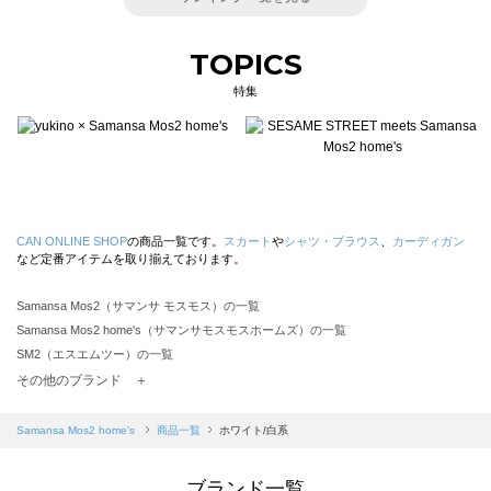
TOPICS
特集
CAN ONLINE SHOP
の商品一覧です。
スカート
や
シャツ・ブラウス
、
カーディガン
など定番アイテムを取り揃えております。
Samansa Mos2（サマンサ モスモス）の一覧
Samansa Mos2 home's（サマンサモスモスホームズ）の一覧
SM2（エスエムツー）の一覧
TSUHARU by Samansa Mos2（ツハルバイサマンサモスモス）の一覧
その他のブランド ＋
sm2rhythm（サマンサモスモス リズム）の一覧
Samansa Mos2 blue（サマンサモスモス ブルー）の一覧
Samansa Mos2 home's
商品一覧
ホワイト/白系
Samansa Mos2 Lagom（サマンサモスモス ラーゴム）の一覧
ehka sopo（エヘカソポ）の一覧
ブランド一覧