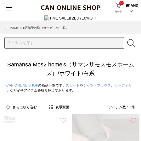
0
BRAND
カート
2026/03/18 ■店舗受け取りサービスのご案内
Samansa Mos2 home's（サマンサモスモスホーム
ズ）/ホワイト/白系
CAN ONLINE SHOP
の商品一覧です。
スカート
や
シャツ・ブラウス
、
カーディガ
ン
など定番アイテムを取り揃えております。
さらに絞り込む
表示変更
アイテム数：
3
件
お気に入り