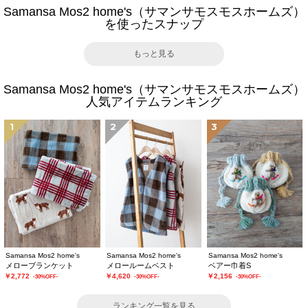
Samansa Mos2 home's（サマンサモスモスホームズ）
を使ったスナップ
もっと見る
Samansa Mos2 home's（サマンサモスモスホームズ）
人気アイテムランキング
1
2
3
Samansa Mos2 home's
Samansa Mos2 home's
Samansa Mos2 home's
メローブランケット
メロールームベスト
ベアー巾着S
￥2,772
￥4,620
￥2,156
-30%OFF-
-30%OFF-
-30%OFF-
ランキング一覧を見る