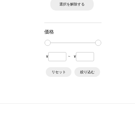
選択を解除する
価格
¥
~
¥
リセット
絞り込む