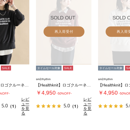
SOLD OUT
SOLD 
再入荷受付
再入荷
SALE
タイムセール対象
SALE
タイムセール対象
S
sm2rhythm
sm2rhythm
【Healthknit】ロゴクルーネックプル…
【Healthknit】ロゴクルーネックプル…
￥4,950
￥4,950
0%OFF-
-50%OFF-
-50%O
レビ
レビ
ュー
ュー
5.0
5.0
5.
（1）
（1）
を見
を見
る
る