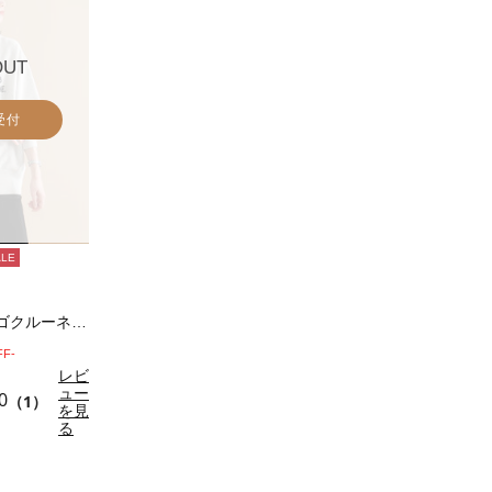
OUT
受付
ALE
【Healthknit】ロゴクルーネックプル…
FF-
レビ
ュー
0
（1）
を見
る