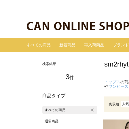
すべての商品
新着商品
再入荷商品
ブランド
sm2r
検索結果
3
件
トップス
の商
や
ワンピース
商品タイプ
人気
表示順
すべての商品
通常商品