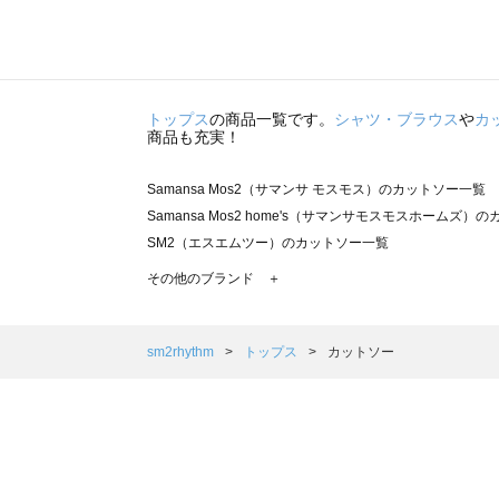
トップス
の商品一覧です。
シャツ・ブラウス
や
カ
商品も充実！
Samansa Mos2（サマンサ モスモス）のカットソー一覧
Samansa Mos2 home's（サマンサモスモスホームズ）
SM2（エスエムツー）のカットソー一覧
TSUHARU by Samansa Mos2（ツハルバイサマンサ
その他のブランド ＋
sm2rhythm（サマンサモスモス リズム）のカットソー一覧
Samansa Mos2 blue（サマンサモスモス ブルー）のカ
Samansa Mos2 Lagom（サマンサモスモス ラーゴム
sm2rhythm
トップス
カットソー
ehka sopo（エヘカソポ）のカットソー一覧
sō4ū（ソウフォーユー）のカットソー一覧
Te chichi（テチチ）のカットソー一覧
Te chichi CLASSIC（テチチ クラシック）のカットソー一
Te chichi TERRASSE（テチチ テラス）のカットソー一覧