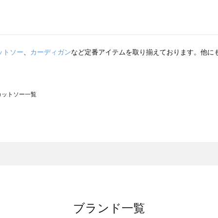
ットソー
、
カーディガン
など定番アイテムを取り揃えております。他に
のカットソー一覧
モスモス）のカットソー一覧
ットソー一覧
）のカットソー一覧
覧
ブランド一覧