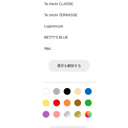
Te chichi CLASSIC
Te chichi TERRASSE
Lugnoncure
BETTY'S BLUE
Wpc.
選択を解除する