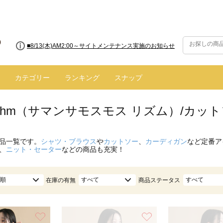
■8/13(木)AM2:00～サイトメンテナンス実施のお知らせ
カテゴリー
ランキング
スナップ
hythm（サマンサモスモス リズム）/カッ
品一覧です。
シャツ・ブラウス
や
カットソー
、
カーディガン
など定番ア
、
ニット・セーター
などの商品も充実！
順
すべて
すべて
在庫の有無
商品ステータス
お気に入り
お気に入り