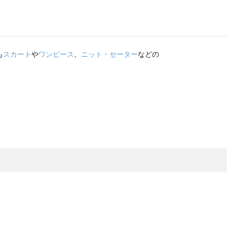
も
スカート
や
ワンピース
、
ニット・セーター
などの