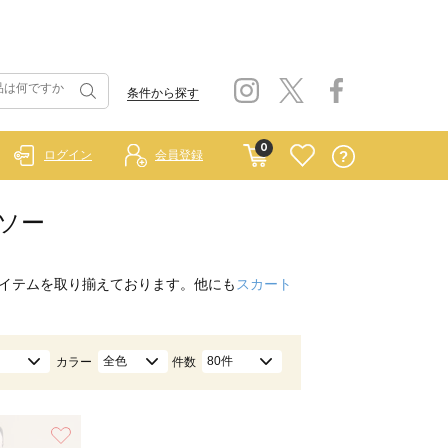
条件から探す
0
ログイン
会員登録
トソー
イテムを取り揃えております。他にも
スカート
全色
80件
カラー
件数
お気に入り