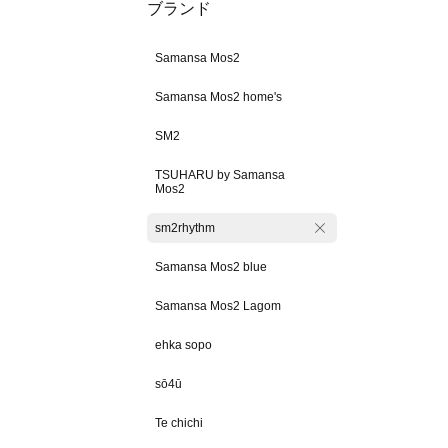
ブランド
Samansa Mos2
Samansa Mos2 home's
SM2
TSUHARU by Samansa
Mos2
sm2rhythm
Samansa Mos2 blue
Samansa Mos2 Lagom
ehka sopo
sō4ū
Te chichi