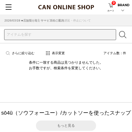
0
BRAND
カート
2026/07/29 ■【お知らせ】ヤマト運輸の配送遅延・停止について
2026/03/18 ■店舗受け取りサービスのご案内
さらに絞り込む
表示変更
アイテム数：
件
条件に一致する商品は見つかりませんでした。
お手数ですが、検索条件を変更してください。
sō4ū（ソウフォーユー）/カットソーを使ったスナップ
もっと見る