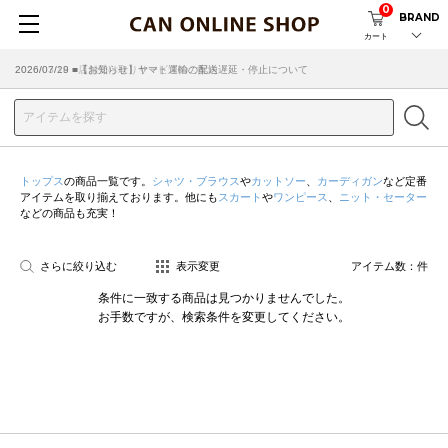
0
BRAND
カート
2026/07/29 ■【お知らせ】ヤマト運輸の配送遅延・停止について
2026/03/18 ■店舗受け取りサービスのご案内
トップス
の商品一覧です。
シャツ・ブラウス
や
カットソー
、
カーディガン
など定番
アイテムを取り揃えております。他にも
スカート
や
ワンピース
、
ニット・セーター
などの商品も充実！
さらに絞り込む
表示変更
アイテム数：
件
条件に一致する商品は見つかりませんでした。
お手数ですが、検索条件を変更してください。