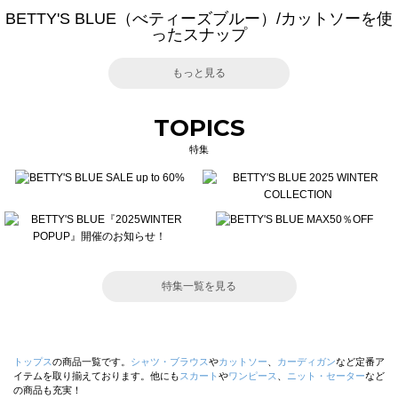
BETTY'S BLUE（べティーズブルー）/カットソーを使
ったスナップ
もっと見る
TOPICS
特集
特集一覧を見る
トップス
の商品一覧です。
シャツ・ブラウス
や
カットソー
、
カーディガン
など定番ア
イテムを取り揃えております。他にも
スカート
や
ワンピース
、
ニット・セーター
など
の商品も充実！