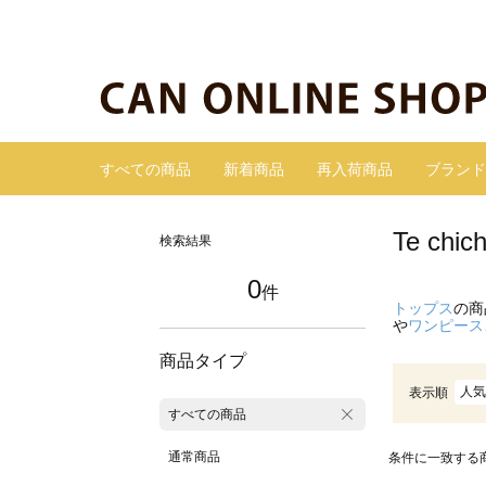
すべての商品
新着商品
再入荷商品
ブランド
Te c
検索結果
0
件
トップス
の商
や
ワンピース
商品タイプ
人気
表示順
すべての商品
通常商品
条件に一致する