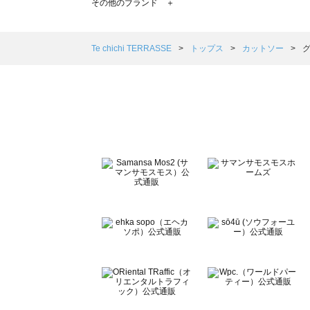
その他のブランド ＋
sm2rhythm（サマンサモスモス リズム）のカットソー一覧
Samansa Mos2 blue（サマンサモスモス ブルー）のカ
Samansa Mos2 Lagom（サマンサモスモス ラーゴム
Te chichi TERRASSE
トップス
カットソー
グ
ehka sopo（エヘカソポ）のカットソー一覧
sō4ū（ソウフォーユー）のカットソー一覧
Te chichi（テチチ）のカットソー一覧
Te chichi CLASSIC（テチチ クラシック）のカットソー一
Te chichi TERRASSE（テチチ テラス）のカットソー一覧
Lugnoncure（ルノンキュール）のカットソー一覧
BETTY'S BLUE（べティーズブルー）のカットソー一覧
Wpc.（ワールドパーティー）のカットソー一覧