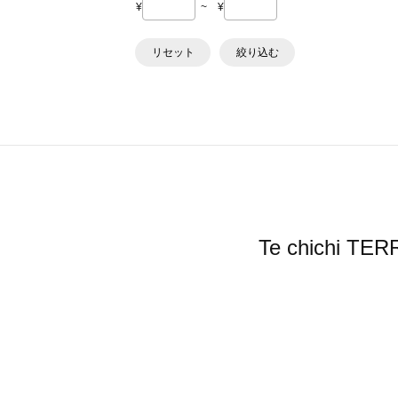
¥
~
¥
リセット
絞り込む
Te chich