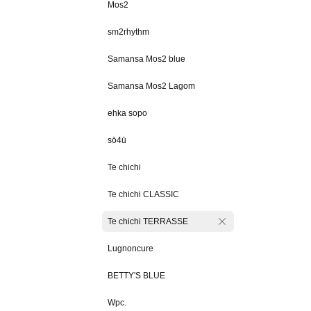
Mos2
sm2rhythm
Samansa Mos2 blue
Samansa Mos2 Lagom
ehka sopo
sō4ū
Te chichi
Te chichi CLASSIC
Te chichi TERRASSE
Lugnoncure
BETTY'S BLUE
Wpc.