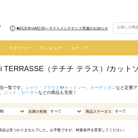
■8/13(木)AM2:00～サイトメンテナンス実施のお知らせ
カテゴリー
ランキング
スナップ
hichi TERRASSE（テチチ テラス）/カ
品一覧です。
シャツ・ブラウス
や
カットソー
、
カーディガン
など定番ア
、
ニット・セーター
などの商品も充実！
順
すべて
すべて
在庫の有無
商品ステータス
商品は見つかりませんでした。お手数ですが、検索条件を変更してください。