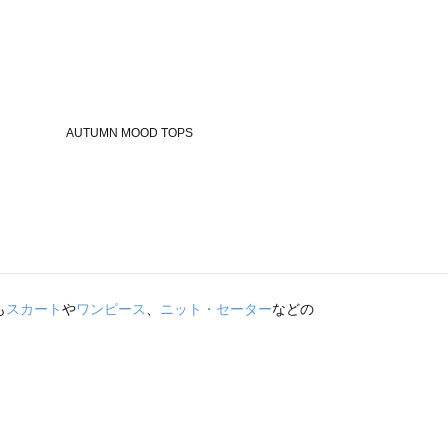
も
スカート
や
ワンピース
、
ニット・セーター
などの