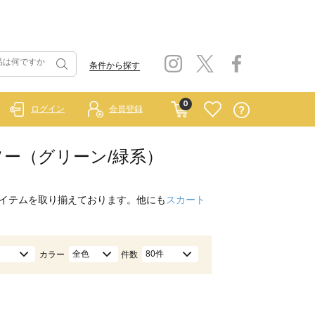
条件から探す
0
ログイン
会員登録
ットソー（グリーン/緑系）
イテムを取り揃えております。他にも
スカート
全色
80件
カラー
件数